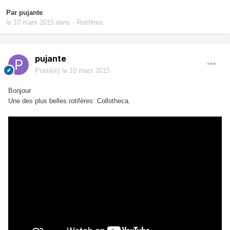
Par
pujante
le 10 mars 2015
dans
- Rotifères
pujante
Posté(e)
le 10 mars 2015
Bonjour
Une des
plus belles
rotifères
:
Collotheca.