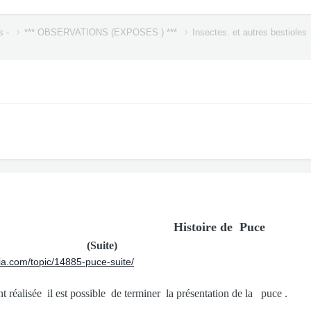
s -
*** OBSERVATIONS (EXPOSES ) ***
Insectes. et autres bestioles
Histoire de Puce
te)
ia.com/topic/14885-puce-suite/
nt réalisée il est possible de terminer la présentation de la puce .