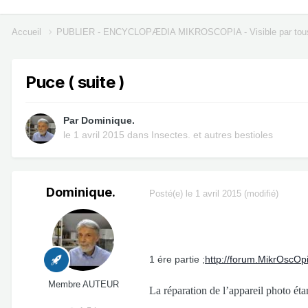
Accueil
PUBLIER - ENCYCLOPÆDIA MIKROSCOPIA - Visible par tou
Puce ( suite )
Par
Dominique.
le 1 avril 2015
dans
Insectes. et autres bestioles
Dominique.
Posté(e)
le 1 avril 2015
(modifié)
(Sui
1 ére partie ;
http://forum.MikrOscOp
Membre AUTEUR
La réparation de l’appareil photo éta