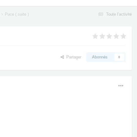
Puce ( suite )
Toute l’activité
Partager
Abonnés
0