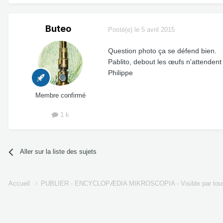
Buteo
Posté(e)
le 5 avril 2015
Question photo ça se défend bien.
Pablito, debout les œufs n'attendent
Philippe
Membre confirmé
1 k
Aller sur la liste des sujets
Accueil
PUBLIER - ENCYCLOPÆDIA MIKROSCOPIA - Visible par tou