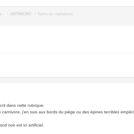
s -
ARTMICRO
Epine de cephalotus
crit dans cette rubrique.
te carnivore, j'en suis aux bords du piège ou des épines terribles empê
d noir est ici artificiel.