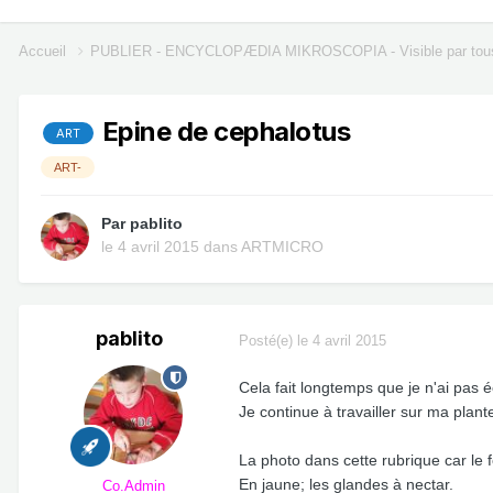
Accueil
PUBLIER - ENCYCLOPÆDIA MIKROSCOPIA - Visible par tou
Epine de cephalotus
ART
ART-
Par
pablito
le 4 avril 2015
dans
ARTMICRO
pablito
Posté(e)
le 4 avril 2015
Cela fait longtemps que je n'ai pas é
Je continue à travailler sur ma plan
La photo dans cette rubrique car le fon
En jaune; les glandes à nectar.
Co.Admin