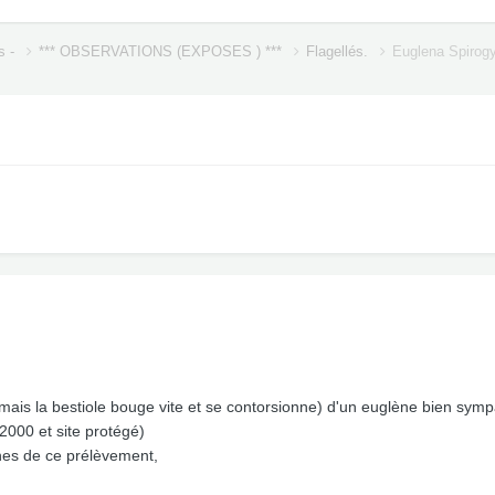
s -
*** OBSERVATIONS (EXPOSES ) ***
Flagellés.
Euglena Spirog
 mais la bestiole bouge vite et se contorsionne) d'un euglène bien sym
000 et site protégé)
ènes de ce prélèvement,