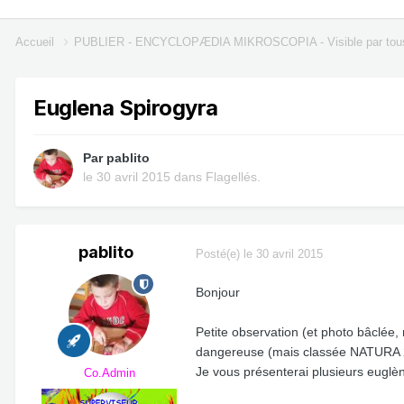
Accueil
PUBLIER - ENCYCLOPÆDIA MIKROSCOPIA - Visible par tou
Euglena Spirogyra
Par
pablito
le 30 avril 2015
dans
Flagellés.
pablito
Posté(e)
le 30 avril 2015
Bonjour
Petite observation (et photo bâclée,
dangereuse (mais classée NATURA 2
Je vous présenterai plusieurs eugl
Co.Admin