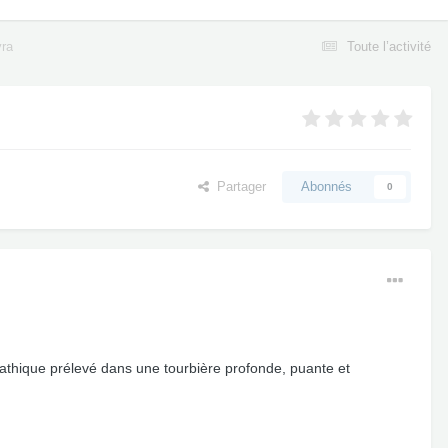
yra
Toute l’activité
Partager
Abonnés
0
pathique prélevé dans une tourbière profonde, puante et