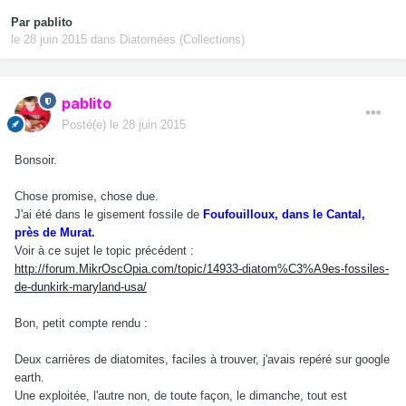
Par
pablito
le 28 juin 2015
dans
Diatomées (Collections)
pablito
Posté(e)
le 28 juin 2015
Bonsoir.
Chose promise, chose due.
J'ai été dans le gisement fossile de
Foufouilloux, dans le Cantal,
près de Murat.
Voir à ce sujet le topic précédent :
http://forum.MikrOscOpia.com/topic/14933-diatom%C3%A9es-fossiles-
de-dunkirk-maryland-usa/
Bon, petit compte rendu :
Deux carrières de diatomites, faciles à trouver, j'avais repéré sur google
earth.
Une exploitée, l'autre non, de toute façon, le dimanche, tout est