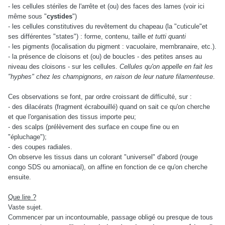
- les cellules stériles de l'arrête et (ou) des faces des lames (voir ici
même sous "
cystides
")
- les cellules constitutives du revêtement du chapeau (la "cuticule"et
ses différentes "states") : forme, contenu, taille
et tutti quanti
- les pigments (localisation du pigment : vacuolaire, membranaire, etc.).
- la présence de cloisons et (ou) de boucles - des petites anses au
niveau des cloisons - sur les cellules.
Cellules qu'on appelle en fait les
"hyphes" chez les champignons, en raison de leur nature filamenteuse
.
Ces observations se font, par ordre croissant de difficulté, sur :
- des dilacérats (fragment écrabouillé) quand on sait ce qu'on cherche
et que l'organisation des tissus importe peu;
- des scalps (prélèvement des surface en coupe fine ou en
"épluchage");
- des coupes radiales.
On observe les tissus dans un colorant "universel" d'abord (rouge
congo SDS ou amoniacal), on affine en fonction de ce qu'on cherche
ensuite.
Que lire ?
Vaste sujet.
Commencer par un incontournable, passage obligé ou presque de tous