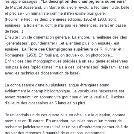
les apprentissages :
"La description des champignons supérieurs"
de Marcel Josserand, un Maître du siècle révolu, à l'écriture fluide, belle
et précise - un humaniste comme il n'en existe plus guère.
(Fouiller le Net : les deux premières éditions, 1952 et 1983, sont
épuisées, la troisième, dont je n'ai pas les références, serait en passe
de l'être...)
Ensuite : un clé d'orientation générale. Là encore, la meilleure des clés
"généralistes", pour démarrer (...et aller bien plus loin ensuite), est
épuisée :
La Flore des Champignons supérieurs
de R. Kühner et H.
Romagnesi (1953). En fouillant, on trouve - ou on photocopie...
Enfin : des clés monographiques (dédiées à un seul genre et réservées
non pas à des "spécialistes" mais à des "généralistes" déjà familiarisés
avec les techniques d'observation de base).
La connaissance d'une ou plusieurs langue étrangères étend
évidemment le champ bibliographique. Le vocabulaire nécessaire est
assez restreint : on apprend vite (pour peu qu'on le veuille !). Il existe
d'ailleurs des glosssaires en 6 langues ou plus.
Je reviendrais un de ces quatre plus en détail sur la question, comme
promis et en l'illustrant. En attendant, n'oubliez pas qu'un moteur de
recherche judicieusement utilisé et un peu d'entêtement permet déjà de
trouver des réponses à quantité de questions, notamment