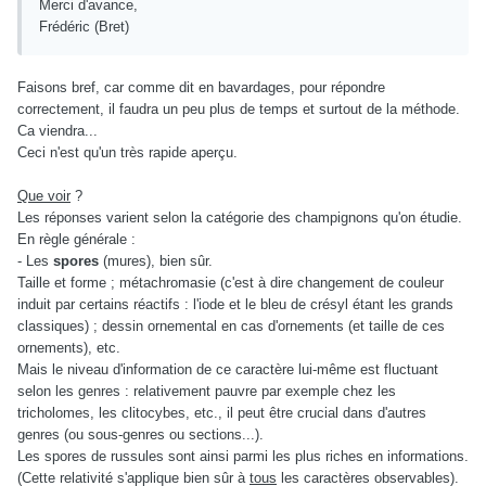
Merci d'avance,
Frédéric (Bret)
Faisons bref, car comme dit en bavardages, pour répondre
correctement, il faudra un peu plus de temps et surtout de la méthode.
Ca viendra...
Ceci n'est qu'un très rapide aperçu.
Que voir
?
Les réponses varient selon la catégorie des champignons qu'on étudie.
En règle générale :
- Les
spores
(mures), bien sûr.
Taille et forme ; métachromasie (c'est à dire changement de couleur
induit par certains réactifs : l'iode et le bleu de crésyl étant les grands
classiques) ; dessin ornemental en cas d'ornements (et taille de ces
ornements), etc.
Mais le niveau d'information de ce caractère lui-même est fluctuant
selon les genres : relativement pauvre par exemple chez les
tricholomes, les clitocybes, etc., il peut être crucial dans d'autres
genres (ou sous-genres ou sections...).
Les spores de russules sont ainsi parmi les plus riches en informations.
(Cette relativité s'applique bien sûr à
tous
les caractères observables).