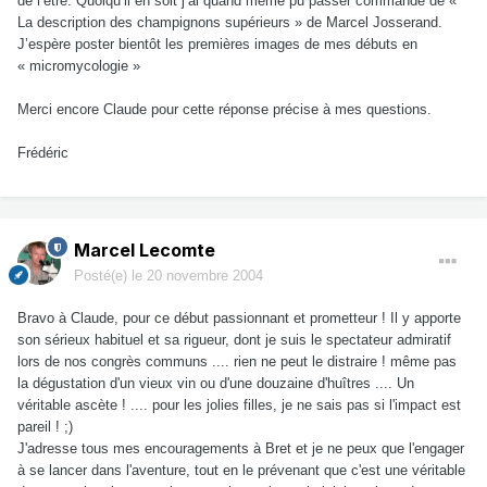
de l’être. Quoiqu’il en soit j’ai quand même pu passer commande de «
La description des champignons supérieurs » de Marcel Josserand.
J’espère poster bientôt les premières images de mes débuts en
« micromycologie »
Merci encore Claude pour cette réponse précise à mes questions.
Frédéric
Marcel Lecomte
Posté(e)
le 20 novembre 2004
Bravo à Claude, pour ce début passionnant et prometteur ! Il y apporte
son sérieux habituel et sa rigueur, dont je suis le spectateur admiratif
lors de nos congrès communs .... rien ne peut le distraire ! même pas
la dégustation d'un vieux vin ou d'une douzaine d'huîtres .... Un
véritable ascète ! .... pour les jolies filles, je ne sais pas si l'impact est
pareil ! ;)
J'adresse tous mes encouragements à Bret et je ne peux que l'engager
à se lancer dans l'aventure, tout en le prévenant que c'est une véritable