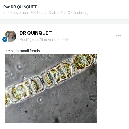
Par
DR QUINQUET
le 26 novembre 2004
dans
Diatomées (Collections)
DR QUINQUET
Posté(e)
le 26 novembre 2004
melosira moniliformis