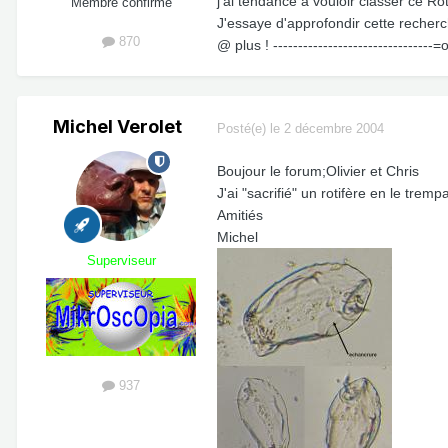
j'ai tendance à vouloir classer ce Ro
Membre confirmé
J'essaye d'approfondir cette recherc
870
@ plus ! --------------------------------=o
Michel Verolet
Posté(e)
le 2 décembre 2004
Boujour le forum;Olivier et Chris
J'ai "sacrifié" un rotifère en le tre
Amitiés
Michel
Superviseur
937