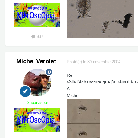
937
Michel Verolet
Posté(e)
le 30 novembre 2004
Re
Voila l'échancrure que j'ai réussi à a
A+
Michel
Superviseur