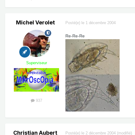
Michel Verolet
Posté(e)
le 1 décembre 2004
Re-Re-Re
Superviseur
937
Christian Aubert
Posté(e)
le 2 décembre 2004
(modifié)