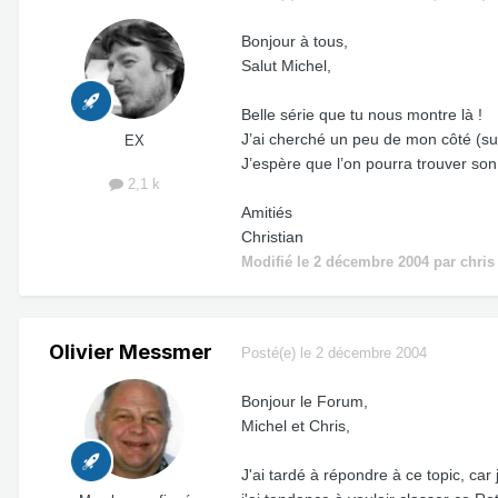
Bonjour à tous,
Salut Michel,
Belle série que tu nous montre là !
J’ai cherché un peu de mon côté (sur 
EX
J’espère que l’on pourra trouver so
2,1 k
Amitiés
Christian
Modifié
le 2 décembre 2004
par chris
Olivier Messmer
Posté(e)
le 2 décembre 2004
Bonjour le Forum,
Michel et Chris,
J'ai tardé à répondre à ce topic, car 