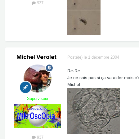
937
Michel Verolet
Posté(e)
le 1 décembre 2004
Re-Re
Je ne sais pas si ça va aider mais c
Michel
Superviseur
937