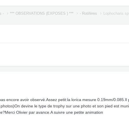
s -
*** OBSERVATIONS (EXPOSES ) ***
- Rotifères
Lophocharis sp
pas encore avoir observé.Assez petit:la lorica mesure 0.19mm/0.085.Il pr
 photos)On devine le type de trophy sur une photo et son pied est muni d
dée?Merci Olivier par avance.A suivre une petite animation