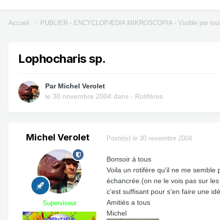
Accueil
PUBLIER - ENCYCLOPÆDIA MIKROSCOPIA - Visible par tou
Lophocharis sp.
Par
Michel Verolet
le 30 novembre 2004
dans
- Rotifères
Michel Verolet
Posté(e)
le 30 novembre 2004
Bonsoir à tous
Voila un rotifère qu'il ne me semble 
échancrée.(on ne le vois pas sur les
c'est suffisant pour s'en faire une i
Amitiés a tous
Superviseur
Michel