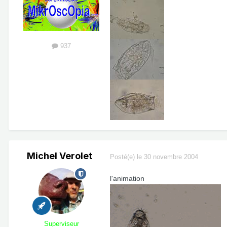
937
Michel Verolet
Posté(e)
le 30 novembre 2004
l'animation
Superviseur