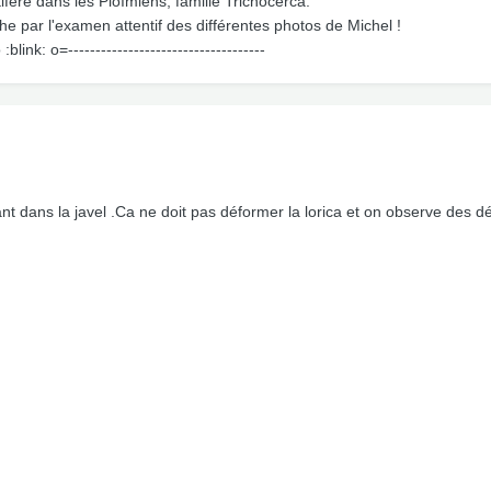
tifère dans les Ploïmiens, famille Trichocerca.
he par l'examen attentif des différentes photos de Michel !
 :blink: o=------------------------------------
mpant dans la javel .Ca ne doit pas déformer la lorica et on observe des d