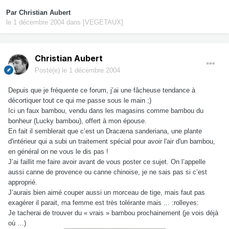
Par
Christian Aubert
le 1 décembre 2004
dans
[VEGETAUX]
Christian Aubert
Posté(e)
le 1 décembre 2004
Depuis que je fréquente ce forum, j’ai une fâcheuse tendance à
décortiquer tout ce qui me passe sous le main ;)
Ici un faux bambou, vendu dans les magasins comme bambou du
bonheur (Lucky bambou), offert à mon épouse.
En fait il semblerait que c’est un Dracæna sanderiana, une plante
d'intérieur qui a subi un traitement spécial pour avoir l'air d'un bambou,
en général on ne vous le dis pas !
J’ai faillit me faire avoir avant de vous poster ce sujet. On l’appelle
aussi canne de provence ou canne chinoise, je ne sais pas si c’est
approprié.
J’aurais bien aimé couper aussi un morceau de tige, mais faut pas
exagérer il parait, ma femme est très tolérante mais ... :rolleyes:
Je tacherai de trouver du « vrais » bambou prochainement (je vois déjà
où …)