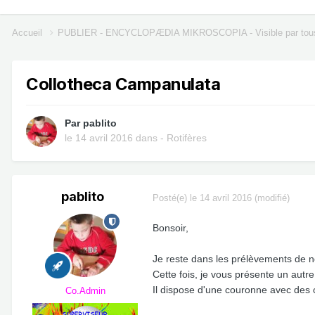
Accueil
PUBLIER - ENCYCLOPÆDIA MIKROSCOPIA - Visible par tou
Collotheca Campanulata
Par
pablito
le 14 avril 2016
dans
- Rotifères
pablito
Posté(e)
le 14 avril 2016
(modifié)
Bonsoir,
Je reste dans les prélèvements de no
Cette fois, je vous présente un autr
Il dispose d'une couronne avec des c
Co.Admin