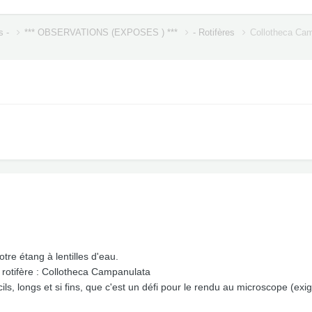
s -
*** OBSERVATIONS (EXPOSES ) ***
- Rotifères
Collotheca Ca
tre étang à lentilles d'eau.
e rotifère : Collotheca Campanulata
ils, longs et si fins, que c'est un défi pour le rendu au microscope (ex