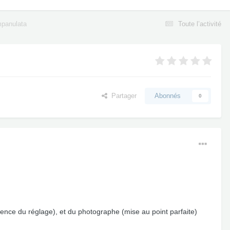
mpanulata
Toute l’activité
Partager
Abonnés
0
igence du réglage), et du photographe (mise au point parfaite)