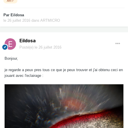
ART-
Par
Eildosa
le 26 juillet 2016
dans
ARTMICRO
Eildosa
Posté(e)
le 26 juillet 2016
Bonjour,
je regarde a peux pres tous ce que je peux trouver et j'ai obtenu ceci en
jouant avec l'eclairage :