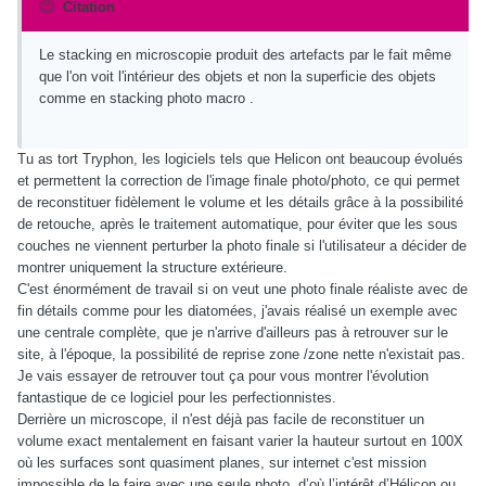
Citation
Le stacking en microscopie produit des artefacts par le fait même
que l'on voit l'intérieur des objets et non la superficie des objets
comme en stacking photo macro .
Tu as tort Tryphon, les logiciels tels que Helicon ont beaucoup évolués
et permettent la correction de l'image finale photo/photo, ce qui permet
de reconstituer fidèlement le volume et les détails grâce à la possibilité
de retouche, après le traitement automatique, pour éviter que les sous
couches ne viennent perturber la photo finale si l'utilisateur a décider de
montrer uniquement la structure extérieure.
C'est énormément de travail si on veut une photo finale réaliste avec de
fin détails comme pour les diatomées, j'avais réalisé un exemple avec
une centrale complète, que je n'arrive d'ailleurs pas à retrouver sur le
site, à l'époque, la possibilité de reprise zone /zone nette n'existait pas.
Je vais essayer de retrouver tout ça pour vous montrer l'évolution
fantastique de ce logiciel pour les perfectionnistes.
Derrière un microscope, il n'est déjà pas facile de reconstituer un
volume exact mentalement en faisant varier la hauteur surtout en 100X
où les surfaces sont quasiment planes, sur internet c'est mission
impossible de le faire avec une seule photo, d’où l’intérêt d’Hélicon ou