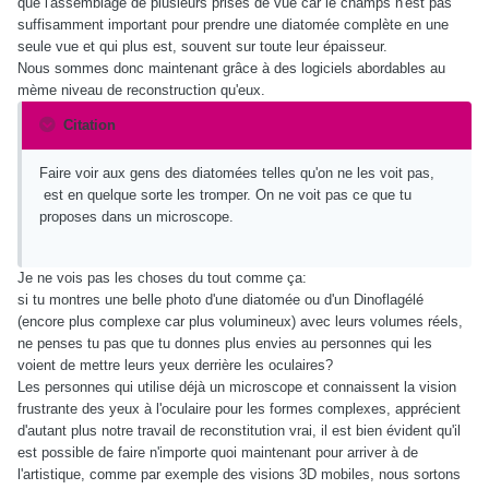
que l'assemblage de plusieurs prises de vue car le champs n'est pas
suffisamment important pour prendre une diatomée complète en une
seule vue et qui plus est, souvent sur toute leur épaisseur.
Nous sommes donc maintenant grâce à des logiciels abordables au
mème niveau de reconstruction qu'eux.
Citation
Faire voir aux gens des diatomées telles qu'on ne les voit pas,
est en quelque sorte les tromper. On ne voit pas ce que tu
proposes dans un microscope.
Je ne vois pas les choses du tout comme ça:
si tu montres une belle photo d'une diatomée ou d'un Dinoflagélé
(encore plus complexe car plus volumineux) avec leurs volumes réels,
ne penses tu pas que tu donnes plus envies au personnes qui les
voient de mettre leurs yeux derrière les oculaires?
Les personnes qui utilise déjà un microscope et connaissent la vision
frustrante des yeux à l'oculaire pour les formes complexes, apprécient
d'autant plus notre travail de reconstitution vrai, il est bien évident qu'il
est possible de faire n'importe quoi maintenant pour arriver à de
l'artistique, comme par exemple des visions 3D mobiles, nous sortons