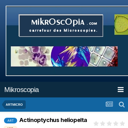
Mikroscopia
ARTMICRO
Actinoptychus heliopelta
ART