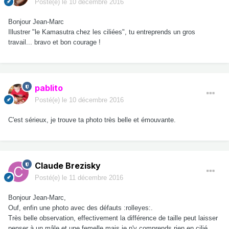
Posté(e)
le 10 décembre 2016
Bonjour Jean-Marc
Illustrer "le Kamasutra chez les ciliées", tu entreprends un gros
travail... bravo et bon courage !
pablito
Posté(e)
le 10 décembre 2016
C'est sérieux, je trouve ta photo très belle et émouvante.
Claude Brezisky
Posté(e)
le 11 décembre 2016
Bonjour Jean-Marc,
Ouf, enfin une photo avec des défauts :rolleyes:.
Très belle observation, effectivement la différence de taille peut laisser
penser à un mâle et une femelle mais je n'y comprends rien en cilié.