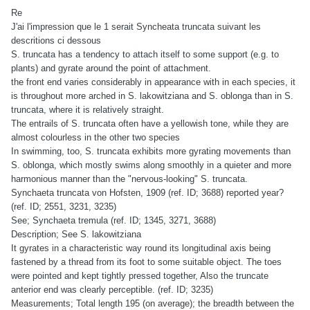
Re
J'ai l'impression que le 1 serait Syncheata truncata suivant les
descritions ci dessous
S. truncata has a tendency to attach itself to some support (e.g. to
plants) and gyrate around the point of attachment.
the front end varies considerably in appearance with in each species, it
is throughout more arched in S. lakowitziana and S. oblonga than in S.
truncata, where it is relatively straight.
The entrails of S. truncata often have a yellowish tone, while they are
almost colourless in the other two species
In swimming, too, S. truncata exhibits more gyrating movements than
S. oblonga, which mostly swims along smoothly in a quieter and more
harmonious manner than the "nervous-looking" S. truncata.
Synchaeta truncata von Hofsten, 1909 (ref. ID; 3688) reported year?
(ref. ID; 2551, 3231, 3235)
See; Synchaeta tremula (ref. ID; 1345, 3271, 3688)
Description; See S. lakowitziana
It gyrates in a characteristic way round its longitudinal axis being
fastened by a thread from its foot to some suitable object. The toes
were pointed and kept tightly pressed together, Also the truncate
anterior end was clearly perceptible. (ref. ID; 3235)
Measurements; Total length 195 (on average); the breadth between the