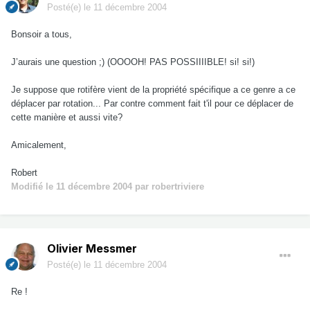
Posté(e)
le 11 décembre 2004
Bonsoir a tous,
J’aurais une question ;) (OOOOH! PAS POSSIIIIBLE! si! si!)
Je suppose que rotifère vient de la propriété spécifique a ce genre a ce
déplacer par rotation... Par contre comment fait t'il pour ce déplacer de
cette manière et aussi vite?
Amicalement,
Robert
Modifié
le 11 décembre 2004
par robertriviere
Olivier Messmer
Posté(e)
le 11 décembre 2004
Re !