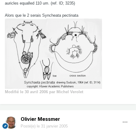
auricles equalled 110 um. (ref. ID; 3235)
Alors que le 2 serais Syncheata pectinata
Modifié
le 30 avril 2006
par Michel Verolet
Olivier Messmer
Posté(e)
le 31 janvier 2005