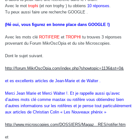
Avec le mot
trophi
(et non trophy ) tu obtiens
10 réponses
.
Tu peux aussi faire une recherche GOOGLE .
(Hé oui, vous figurez en bonne place dans GOOGLE !)
Avec les mots clé
ROTIFERE
et
TROPHI
tu trouves 3 réponses
provenant du Forum MikrOscOpia et du site Microscopies.
Dont le sujet suivant.
http://forum.MikrOscOpia.com/index.php?showtopic=1136&st=0&
et es excellents articles de Jean-Marie et de Walter .
Merci Jean Marie et Merci Walter !. Et je rappelle aussi qu’avec
d’autres mots clé comme mastax ou rotifère vous obtiendrez bien
d’autres informations sur les rotifères et je pense tout particulièrement
aux articles de Christian Colin « Les Nouveaux phénix »
http://www.microscopies.com/DOSSIERS/Magaz...RES/rotifer.htm
et