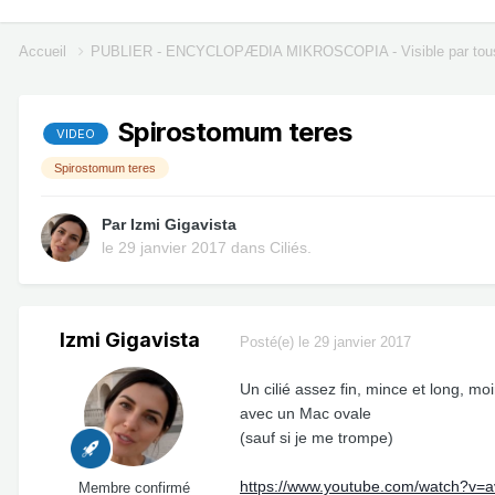
Accueil
PUBLIER - ENCYCLOPÆDIA MIKROSCOPIA - Visible par tou
Spirostomum teres
VIDEO
Spirostomum teres
Par
Izmi Gigavista
le 29 janvier 2017
dans
Ciliés.
Izmi Gigavista
Posté(e)
le 29 janvier 2017
Un cilié assez fin, mince et long, m
avec un Mac ovale
(sauf si je me trompe)
https://www.youtube.com/watch?v
Membre confirmé