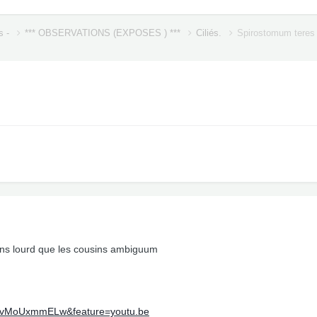
s -
*** OBSERVATIONS (EXPOSES ) ***
Ciliés.
Spirostomum teres
oins lourd que les cousins ambiguum
=avMoUxmmELw&feature=youtu.be