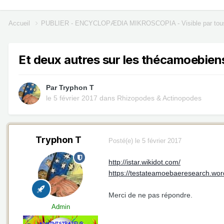
Accueil
PUBLIER - ENCYCLOPÆDIA MIKROSCOPIA - Visible par tou
Et deux autres sur les thécamoebien
Par
Tryphon T
le 5 février 2017
dans
Rhizopodes & Actinopodes
Tryphon T
Posté(e)
le 5 février 2017
http://istar.wikidot.com/
https://testateamoebaeresearch.wo
Merci de ne pas répondre.
Admin