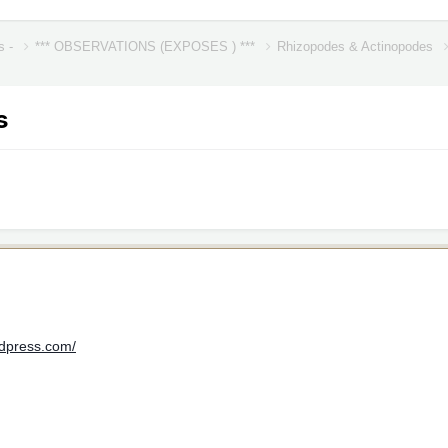
s -
*** OBSERVATIONS (EXPOSES ) ***
Rhizopodes & Actinopodes
s
rdpress.com/