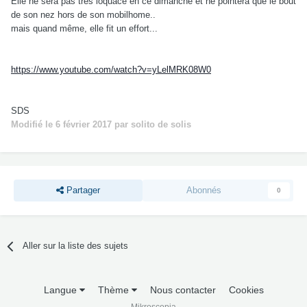
Elle ne sera pas très loquace en ce dimanche et ne pointera que le bout
de son nez hors de son mobilhome..
mais quand même, elle fit un effort...
https://www.youtube.com/watch?v=yLelMRK08W0
SDS
Modifié
le 6 février 2017
par solito de solis
Partager
Abonnés
0
Aller sur la liste des sujets
Langue
Thème
Nous contacter
Cookies