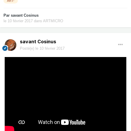
ART-
Par
savant Cosinus
le 10 février 2017
dans
ARTMICRO
savant Cosinus
Posté(e)
le 10 février 2017