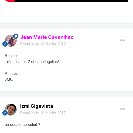
Jean Marie Cavanihac
Posté(e)
le 10 février 2017
Bonjour
Très jolis les 2 choanoflagellés!
Amitiés
JMC
Izmi Gigavista
Posté(e)
le 10 février 2017
un couple au soleil ?