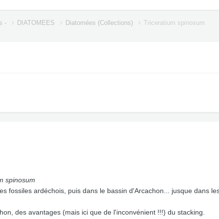
s -
DIATOMEES
Diatomées (Collections)
Triceratium spinosum
um spinosum
es fossiles ardéchois, puis dans le bassin d'Arcachon... jusque dans 
hon, des avantages (mais ici que de l'inconvénient !!!) du stacking.