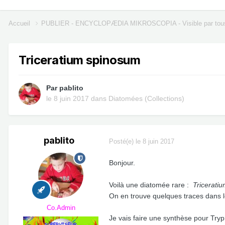
Accueil
PUBLIER - ENCYCLOPÆDIA MIKROSCOPIA - Visible par tou
Triceratium spinosum
Par
pablito
le 8 juin 2017
dans
Diatomées (Collections)
pablito
Posté(e)
le 8 juin 2017
Bonjour.
Voilà une diatomée rare :
Tricerati
On en trouve quelques traces dans l
Co.Admin
Je vais faire une synthèse pour Tryp