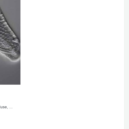
use, ...