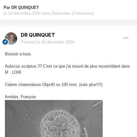
Par
DR QUINQUET
le 18 décembre 2004
dans
Diatomées (Collections)
DR QUINQUET
Posté(e)
le 18 décembre 2004
Bonsoir a tous.
Auliscus sculptus ?? C'est ce que j'ai trouvé de plus ressemblant dans
M . LOIR
Claires charentaises.Objx40 ou 100 imm. (sais plus!!!!)
Amitiés. François