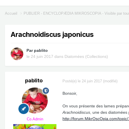
Accueil
PUBLIER - ENCYCLOPÆDIA MIKROSCOPIA - Visible par tou
Arachnoidiscus japonicus
Par
pablito
le 24 juin 2017
dans
Diatomées (Collections)
pablito
Posté(e)
le 24 juin 2017
(modifié)
Bonsoir,
On vous présente des lames préparé
Arachnoidiscus
, une des diatomées
http://forum.MikrOscOpia.com/topic
Co.Admin