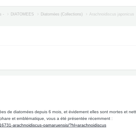
s -
DIATOMEES
Diatomées (Collections)
Arachnoidiscus japonicus
es de diatomées depuis 6 mois, et évidement elles sont mortes et net
 phare et emblématique, vous a été présentée récemment :
/16731-arachnoidiscus-oamaruensis/?hl=arachnoidiscus