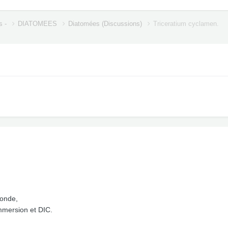
s -
DIATOMEES
Diatomées (Discussions)
Triceratium cyclamen.
 onde,
immersion et DIC.