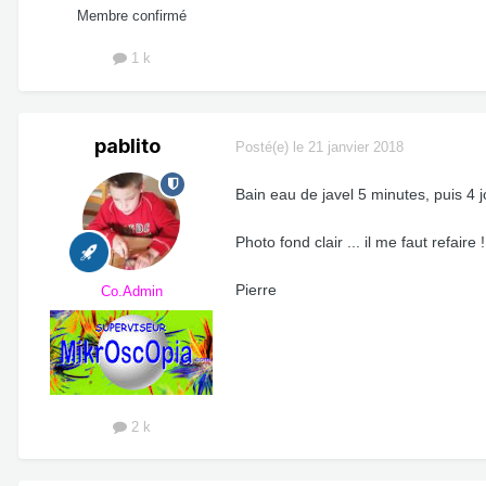
Membre confirmé
1 k
pablito
Posté(e)
le 21 janvier 2018
Bain eau de javel 5 minutes, puis 4 
Photo fond clair ... il me faut refaire
Pierre
Co.Admin
2 k