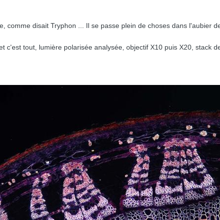
, comme disait Tryphon ... Il se passe plein de choses dans l'aubier de t
t c'est tout, lumière polarisée analysée, objectif X10 puis X20, stack 