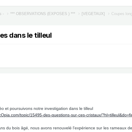
s -
*** OBSERVATIONS (EXPOSES ) ***
[VEGETAUX]
Coupes longi
s dans le tilleul
o et poursuivons notre investigation dans le tilleul
scOpia.com/topic/15495-des-questions-sur-ces-cristaux/?hl=tilleul&
ans du bois âgé, nous avons renouvelé l'expérience sur les rameaux de 