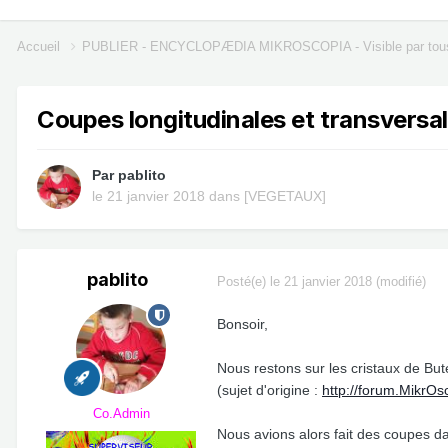
Accueil
PUBLIER - ENCYCLOPÆDIA MIKROSCOPIA - Visible par tou
Coupes longitudinales et transversale
Par
pablito
le 21 janvier 2018
dans
[VEGETAUX]
pablito
Posté(e)
le 21 janvier 2018
(modifié)
Bonsoir,
Nous restons sur les cristaux de Buté
(sujet d'origine :
http://forum.MikrO
Co.Admin
Nous avions alors fait des coupes d