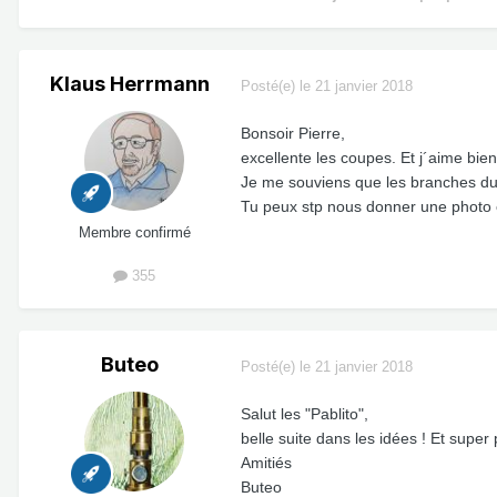
Klaus Herrmann
Posté(e)
le 21 janvier 2018
Bonsoir Pierre,
excellente les coupes. Et j´aime bie
Je me souviens que les branches du t
Tu peux stp nous donner une photo 
Membre confirmé
355
Buteo
Posté(e)
le 21 janvier 2018
Salut les "Pablito",
belle suite dans les idées ! Et super 
Amitiés
Buteo