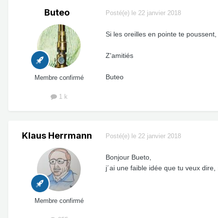
Buteo
Posté(e)
le 22 janvier 2018
Si les oreilles en pointe te poussent,
Z'amitiés
Buteo
Membre confirmé
1 k
Klaus Herrmann
Posté(e)
le 22 janvier 2018
Bonjour Bueto,
j´ai une faible idée que tu veux dir
Membre confirmé