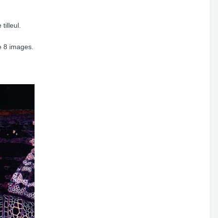
illeul.
de 8 images.