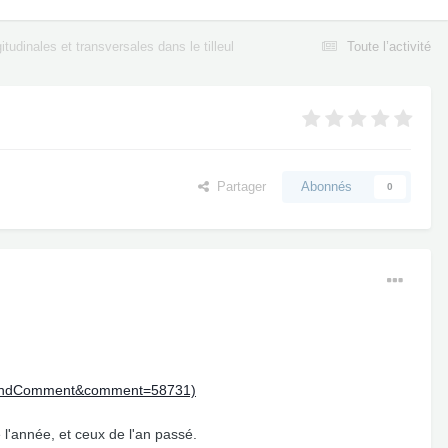
tudinales et transversales dans le tilleul
Toute l’activité
Partager
Abonnés
0
do=findComment&comment=58731)
l'année, et ceux de l'an passé.