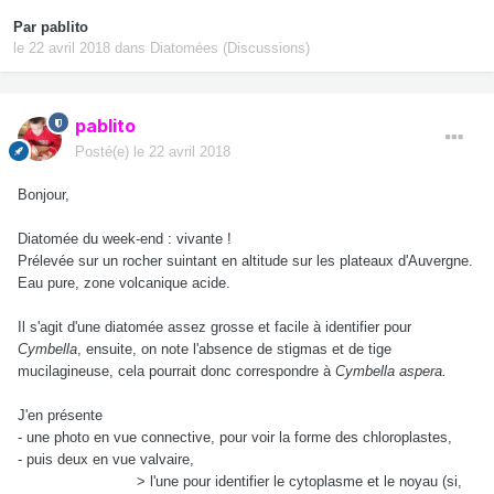
Par
pablito
le 22 avril 2018
dans
Diatomées (Discussions)
pablito
Posté(e)
le 22 avril 2018
Bonjour,
Diatomée du week-end : vivante !
Prélevée sur un rocher suintant en altitude sur les plateaux d'Auvergne.
Eau pure, zone volcanique acide.
Il s'agit d'une diatomée assez grosse et facile à identifier pour
Cymbella
, ensuite, on note l'absence de stigmas et de tige
mucilagineuse, cela pourrait donc correspondre à
Cymbella aspera.
J'en présente
- une photo en vue connective, pour voir la forme des chloroplastes,
- puis deux en vue valvaire,
> l'une pour identifier le cytoplasme et le noyau (si,