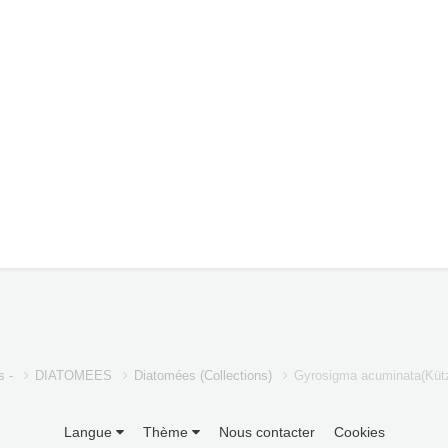
s -
DIATOMEES
Diatomées (Collections)
Gyrosigma acuminata(Küt
Langue
Thème
Nous contacter
Cookies