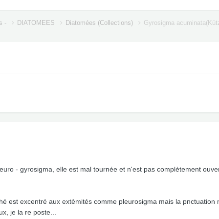
s -
DIATOMEES
Diatomées (Collections)
Gyrosigma acuminata(Küt
pleuro - gyrosigma, elle est mal tournée et n'est pas complètement ouvert
raphé est excentré aux extèmités comme pleurosigma mais la pnctuation 
, je la re poste...