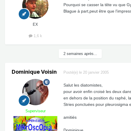
Pourquoi se casser la tête vu que
Blague à part,peut être que l'impress
EX
1,6 k
2 semaines après...
Dominique Voisin
Posté(e)
le 20 janvier 2005
Salut les diatomistes,
pour avoir enfin croisé les deux da
en dehors de la position du raphé, la
Stries ponctuées pour pleurosigma et
Superviseur
amitiés
Dominique