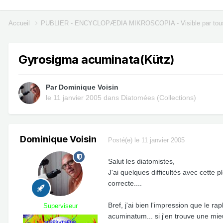
Accueil
PUBLIER - ENCYCLOPÆDIA MIKROSCOPIA - Visible par tou
Gyrosigma acuminata(Kütz)
Par
Dominique Voisin
le 11 janvier 2005
dans
Diatomées (Collections)
Dominique Voisin
Posté(e)
le 11 janvier 2005
Salut les diatomistes,
J'ai quelques difficultés avec cette 
correcte....
Bref, j'ai bien l'impression que le 
Superviseur
acuminatum... si j'en trouve une mieux