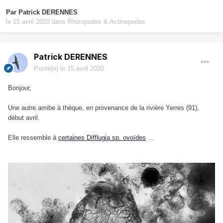
Par
Patrick DERENNES
le 15 avril 2020
dans
Rhizopodes & Actinopodes
Patrick DERENNES
Posté(e)
le 15 avril 2020
Bonjour,
Une autre amibe à thèque, en provenance de la rivière Yerres (91),
début avril.
Elle ressemble à
certaines Difflugia sp. ovoïdes
...