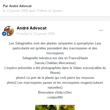
Par
André Advocat
le 13 janvier 2005
dans
Pollens et Spores
André Advocat
Posté(e)
le 13 janvier 2005
Les Sélaginelles sont des plantes rampantes à sporophytes.Leur
particularité est qu'elles possèdent des macrospores et des
microspores
Sélaginelle helvética est rare en France(Haute
Savoie,Chablais,Mercantour)
L'espèce présentée a été photographiée dans le Valais suisse(vallée du
Rhone)
photo1:Le port de la plante qui croît parmi les mousses
photo2:Les macrospores jaunes et les microspores rouges(couleurs
naturelles)
Binoculaire x5obj-x10oc
coolpix990