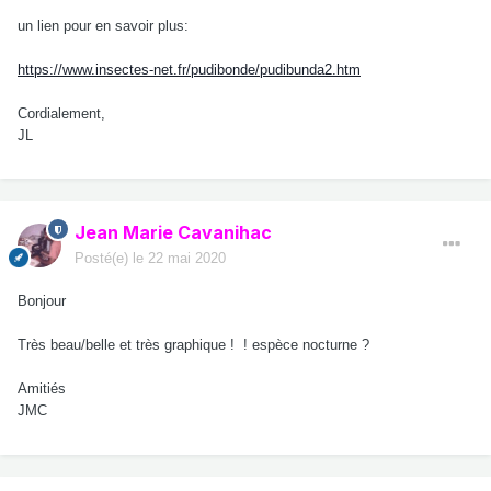
un lien pour en savoir plus:
https://www.insectes-net.fr/pudibonde/pudibunda2.htm
Cordialement,
JL
Jean Marie Cavanihac
Posté(e)
le 22 mai 2020
Bonjour
Très beau/belle et très graphique ! ! espèce nocturne ?
Amitiés
JMC