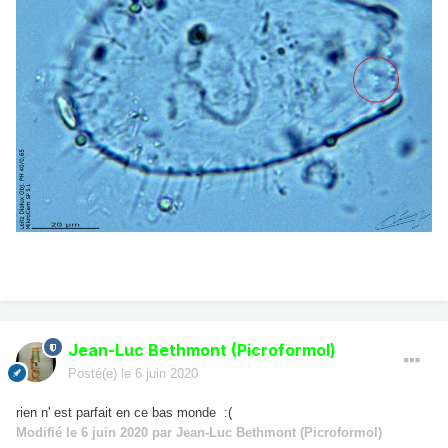
Jean-Luc Bethmont (Picroformol)
Posté(e)
le 6 juin 2020
rien n' est parfait en ce bas monde :(
Modifié
le 6 juin 2020
par Jean-Luc Bethmont (Picroformol)