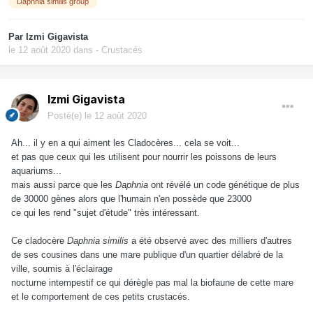
Daphnia similis group
Par
Izmi Gigavista
le 12 août 2020
dans
- Crustacés
Izmi Gigavista
Posté(e)
le 12 août 2020
Ah... il y en a qui aiment les Cladocères... cela se voit...
et pas que ceux qui les utilisent pour nourrir les poissons de leurs
aquariums...
mais aussi parce que les
Daphnia
ont révélé un code génétique de plus
de 30000 gènes alors que l'humain n'en possède que 23000
ce qui les rend "sujet d'étude" très intéressant.
Ce cladocère
Daphnia similis
a été observé avec des milliers d'autres
de ses cousines dans une mare publique d'un quartier délabré de la
ville, soumis à l'éclairage
nocturne intempestif ce qui dérègle pas mal la biofaune de cette mare
et le comportement de ces petits crustacés.