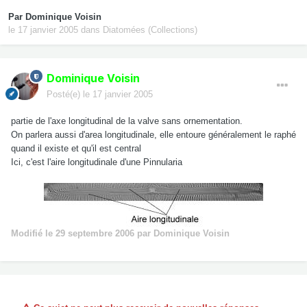
Par
Dominique Voisin
le 17 janvier 2005
dans
Diatomées (Collections)
Dominique Voisin
Posté(e)
le 17 janvier 2005
partie de l'axe longitudinal de la valve sans ornementation.
On parlera aussi d'area longitudinale, elle entoure généralement le raphé
quand il existe et qu'il est central
Ici, c'est l'aire longitudinale d'une Pinnularia
Modifié
le 29 septembre 2006
par Dominique Voisin