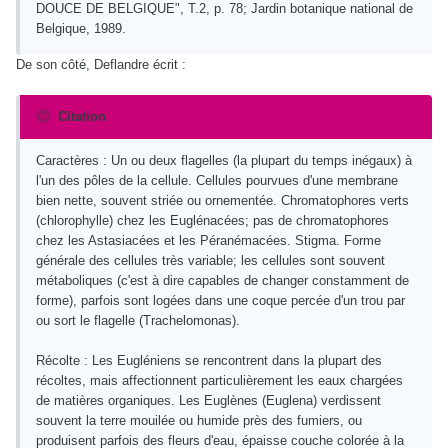
DOUCE DE BELGIQUE", T.2, p. 78; Jardin botanique national de
Belgique, 1989.
De son côté, Deflandre écrit :
Citation
Caractères : Un ou deux flagelles (la plupart du temps inégaux) à
l'un des pôles de la cellule. Cellules pourvues d'une membrane
bien nette, souvent striée ou ornementée. Chromatophores verts
(chlorophylle) chez les Euglénacées; pas de chromatophores
chez les Astasiacées et les Péranémacées. Stigma. Forme
générale des cellules très variable; les cellules sont souvent
métaboliques (c'est à dire capables de changer constamment de
forme), parfois sont logées dans une coque percée d'un trou par
ou sort le flagelle (Trachelomonas).
Récolte : Les Eugléniens se rencontrent dans la plupart des
récoltes, mais affectionnent particulièrement les eaux chargées
de matières organiques. Les Euglènes (Euglena) verdissent
souvent la terre mouilée ou humide près des fumiers, ou
produisent parfois des fleurs d'eau, épaisse couche colorée à la