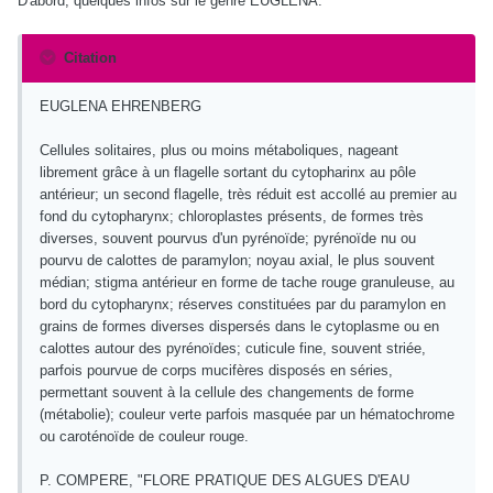
D'abord, quelques infos sur le genre EUGLENA.
Citation
EUGLENA EHRENBERG
Cellules solitaires, plus ou moins métaboliques, nageant
librement grâce à un flagelle sortant du cytopharinx au pôle
antérieur; un second flagelle, très réduit est accollé au premier au
fond du cytopharynx; chloroplastes présents, de formes très
diverses, souvent pourvus d'un pyrénoïde; pyrénoïde nu ou
pourvu de calottes de paramylon; noyau axial, le plus souvent
médian; stigma antérieur en forme de tache rouge granuleuse, au
bord du cytopharynx; réserves constituées par du paramylon en
grains de formes diverses dispersés dans le cytoplasme ou en
calottes autour des pyrénoïdes; cuticule fine, souvent striée,
parfois pourvue de corps mucifères disposés en séries,
permettant souvent à la cellule des changements de forme
(métabolie); couleur verte parfois masquée par un hématochrome
ou caroténoïde de couleur rouge.
P. COMPERE, "FLORE PRATIQUE DES ALGUES D'EAU