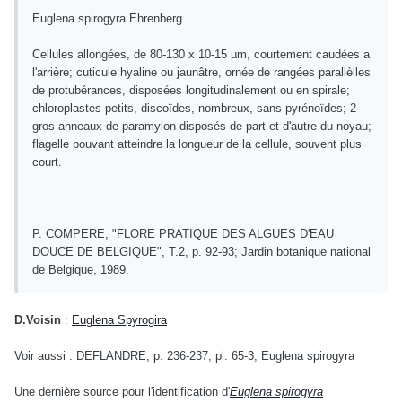
Euglena spirogyra Ehrenberg
Cellules allongées, de 80-130 x 10-15 µm, courtement caudées a
l'arrière; cuticule hyaline ou jaunâtre, ornée de rangées parallèlles
de protubérances, disposées longitudinalement ou en spirale;
chloroplastes petits, discoïdes, nombreux, sans pyrénoïdes; 2
gros anneaux de paramylon disposés de part et d'autre du noyau;
flagelle pouvant atteindre la longueur de la cellule, souvent plus
court.
P. COMPERE, "FLORE PRATIQUE DES ALGUES D'EAU
DOUCE DE BELGIQUE", T.2, p. 92-93; Jardin botanique national
de Belgique, 1989.
D.Voisin
:
Euglena Spyrogira
Voir aussi : DEFLANDRE, p. 236-237, pl. 65-3, Euglena spirogyra
Une dernière source pour l'identification d'
Euglena spirogyra