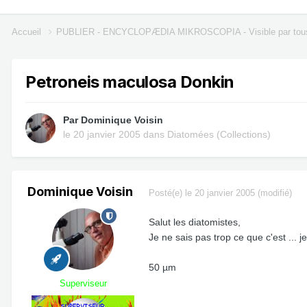
Accueil
PUBLIER - ENCYCLOPÆDIA MIKROSCOPIA - Visible par tou
Petroneis maculosa Donkin
Par
Dominique Voisin
le 20 janvier 2005
dans
Diatomées (Collections)
Dominique Voisin
Posté(e)
le 20 janvier 2005
(modifié)
Salut les diatomistes,
Je ne sais pas trop ce que c'est ..
50 µm
Superviseur