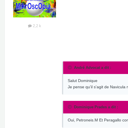
2,2 k
André Advocat a dit :
Salut Dominique
Je pense qu'il s'agit de Navicula
Dominique Prades a dit :
Oui, Petroneis.M Et Peragallo conf