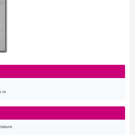
is m
riature.