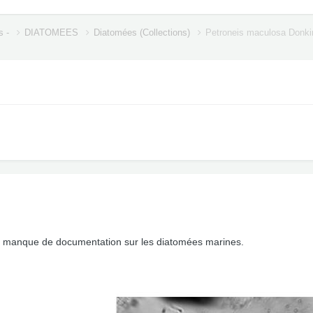
s -
DIATOMEES
Diatomées (Collections)
Petroneis maculosa Donki
. je manque de documentation sur les diatomées marines.