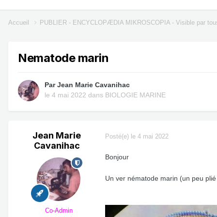
Accueil
PUBLIER - ENCYCLOPÆDIA MIKROSCOPIA - Visible par tou
Nematode marin
Par
Jean Marie Cavanihac
le 4 mai 2022
dans
BIOLOGIE MARINE
Jean Marie
Posté(e)
le 4 mai 2022
Cavanihac
Bonjour
Un ver nématode marin (un peu plié 
Co-Admin