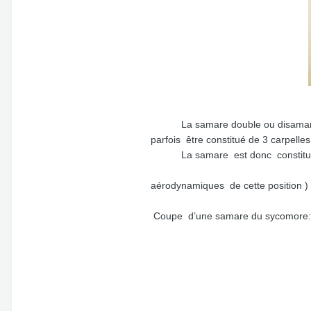
La samare double ou disamare (qui 
parfois être constitué de 3 carpe
La samare est donc constituée d
- un fruit arrondi si
aérodynamiques de cette position )
Coupe d’une samare du sycomore: