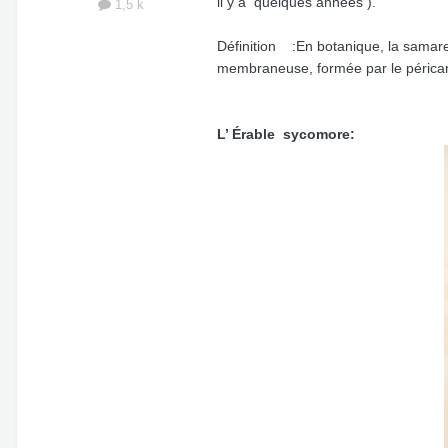
il y a quelques années ).
1,5 k
Définition :En botanique, la samare 
membraneuse, formée par le périca
L’ Érable sycomore: