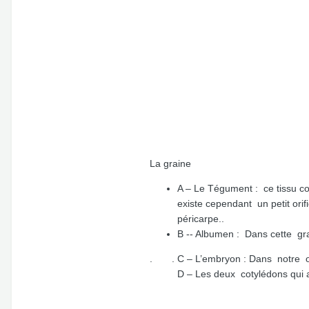
La graine
A – Le Tégument : ce tissu con
existe cependant un petit ori
péricarpe..
B -- Albumen : Dans cette gra
. . C – L’embryon : Dans notre obs
D – Les deux cotylédons qui assur