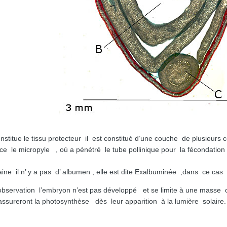
stitue le tissu protecteur il est constitué d’une couche de plusieurs 
fice le micropyle , où a pénétré le tube pollinique pour la fécondati
ine il n’ y a pas d’ albumen ; elle est dite Exalbuminée ,dans ce ca
ervation l’embryon n’est pas développé et se limite à une masse cel
eront la photosynthèse dès leur apparition à la lumière solaire.