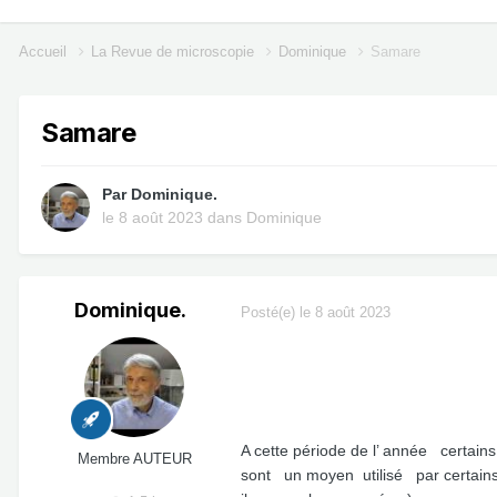
Accueil
La Revue de microscopie
Dominique
Samare
Samare
Par
Dominique.
le 8 août 2023
dans
Dominique
Dominique.
Posté(e)
le 8 août 2023
A cette période de l’ année certai
Membre AUTEUR
sont un moyen utilisé par certains