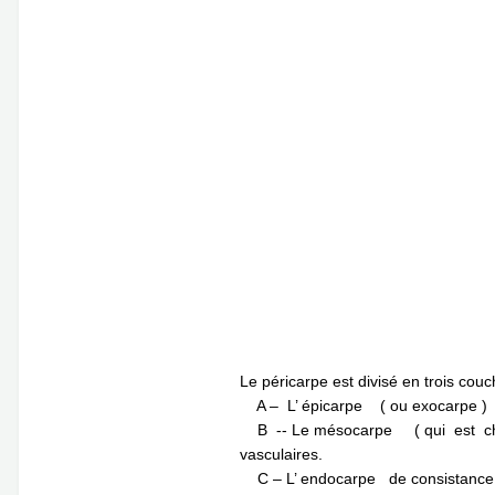
Le péricarpe est divisé en trois couc
A – L’ épicarpe ( ou exocarpe ) q
B -- Le mésocarpe ( qui est chez 
vasculaires.
C – L’ endocarpe de consistance va