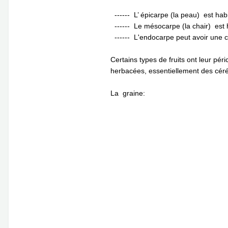
------ L’ épicarpe (la peau) est ha
------ Le mésocarpe (la chair) est h
------ L'endocarpe peut avoir une c
Certains types de fruits ont leur pé
herbacées, essentiellement des céréa
La graine: