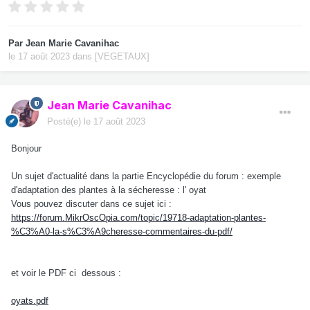
Par
Jean Marie Cavanihac
le 17 août 2023
dans
[VEGETAUX]
Jean Marie Cavanihac
Posté(e)
le 17 août 2023
Bonjour
Un sujet d'actualité dans la partie Encyclopédie du forum : exemple
d'adaptation des plantes à la sécheresse : l' oyat
Vous pouvez discuter dans ce sujet ici :
https://forum.MikrOscOpia.com/topic/19718-adaptation-plantes-
%C3%A0-la-s%C3%A9cheresse-commentaires-du-pdf/
et voir le PDF ci dessous :
oyats.pdf