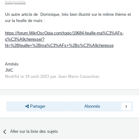
Indisponible
Un autre article de Dominique, très bien illustré sur le même thème et
sur la feuille de maïs :
https://forum.MikrOscOpia.com/topic/19684-feuille-ma%C3%AFs-
s%C3%A9cheresse/?
hl=%2Bfeuille+%2Bma%C3%AFs+%2Bs%C3%A9cheresse
Amitiés
JMC
Modifié
le 19 août 2023
par Jean Marie Cavanihac
Partager
Abonnés
1
Aller sur la liste des sujets