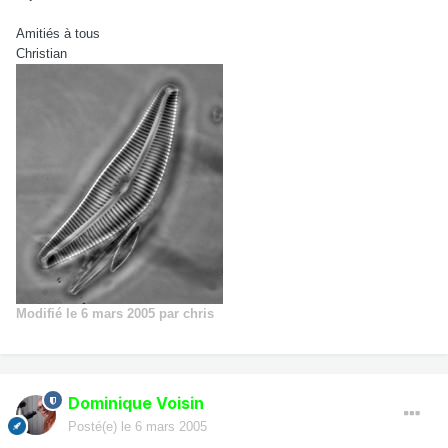
Amitiés à tous
Christian
Modifié
le 6 mars 2005
par chris
Dominique Voisin
Posté(e)
le 6 mars 2005