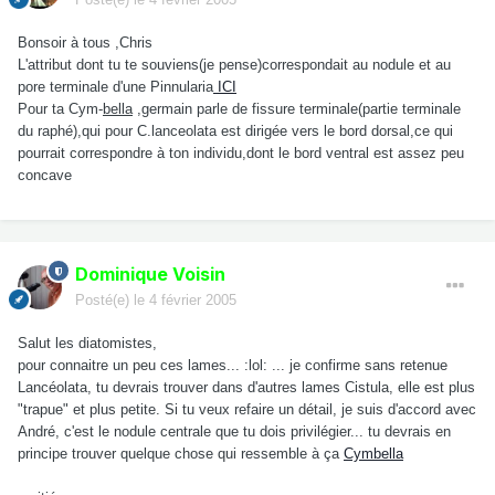
Bonsoir à tous ,Chris
L'attribut dont tu te souviens(je pense)correspondait au nodule et au
pore terminale d'une Pinnularia
ICI
Pour ta Cym-
bella
,germain parle de fissure terminale(partie terminale
du raphé),qui pour C.lanceolata est dirigée vers le bord dorsal,ce qui
pourrait correspondre à ton individu,dont le bord ventral est assez peu
concave
Dominique Voisin
Posté(e)
le 4 février 2005
Salut les diatomistes,
pour connaitre un peu ces lames... :lol: ... je confirme sans retenue
Lancéolata, tu devrais trouver dans d'autres lames Cistula, elle est plus
"trapue" et plus petite. Si tu veux refaire un détail, je suis d'accord avec
André, c'est le nodule centrale que tu dois privilégier... tu devrais en
principe trouver quelque chose qui ressemble à ça
Cymbella