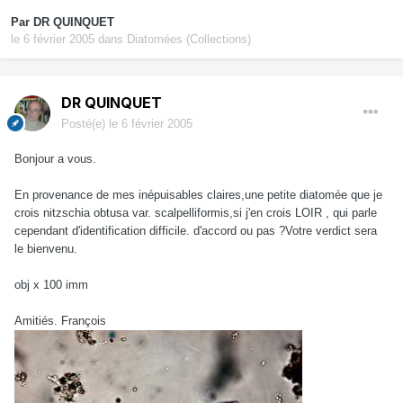
Par
DR QUINQUET
le 6 février 2005
dans
Diatomées (Collections)
DR QUINQUET
Posté(e)
le 6 février 2005
Bonjour a vous.
En provenance de mes inépuisables claires,une petite diatomée que je
crois nitzschia obtusa var. scalpelliformis,si j'en crois LOIR , qui parle
cependant d'identification difficile. d'accord ou pas ?Votre verdict sera
le bienvenu.
obj x 100 imm
Amitiés. François