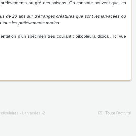
es prélèvements au gré des saisons. On constate souvent que les
a plus de 20 ans sur d’étranges créatures que sont les larvacées ou
t tous les prélèvements marins.
ntation d’un spécimen très courant : oikopleura dioica . Ici vue
diculaires - Larvacées -2
Toute l’activité