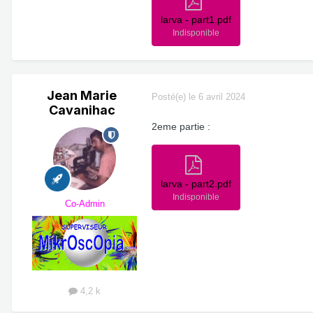
larva - part1.pdf
Indisponible
Jean Marie
Posté(e)
le 6 avril 2024
Cavanihac
2eme partie :
larva - part2.pdf
Indisponible
Co-Admin
4,2 k