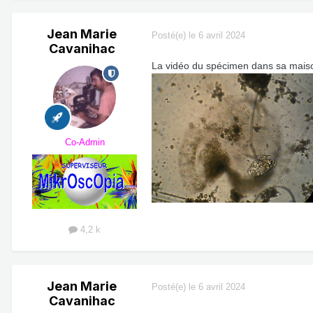
Jean Marie
Posté(e)
le 6 avril 2024
Cavanihac
La vidéo du spécimen dans sa maiso
Co-Admin
4,2 k
Jean Marie
Posté(e)
le 6 avril 2024
Cavanihac