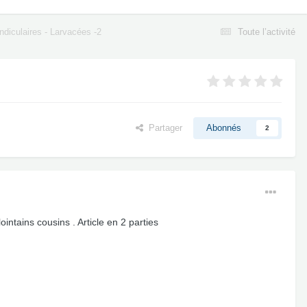
diculaires - Larvacées -2
Toute l’activité
Partager
Abonnés
2
intains cousins . Article en 2 parties