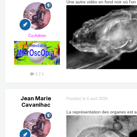
Une autre vidéo en fond noir où l'on
Co-Admin
4,2 k
Jean Marie
Posté(e)
le 6 avril 2024
Cavanihac
La représentation des organes est ass