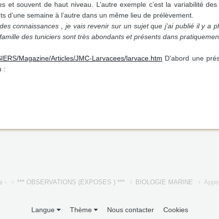
es et souvent de haut niveau. L’autre exemple c’est la variabilité d
nts d’une semaine à l’autre dans un même lieu de prélèvement.
n des connaissances , je vais revenir sur un sujet que j’ai publié il y 
famille des tuniciers sont très abondants et présents dans pratiquemen
IERS/Magazine/Articles/JMC-Larvacees/larvace.htm
D’abord une prése
 :
s -
*** OBSERVATIONS (EXPOSES ) ***
BIOLOGIE MARINE
Appen
Langue
Thème
Nous contacter
Cookies