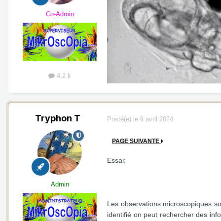
Co-Admin
4,2 k
Tryphon T
Posté(e)
le 6 avril 2024
PAGE SUIVANTE
Essai:
Admin
Les observations microscopiques sont
identifié on peut rechercher des in