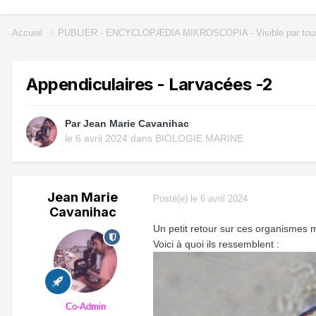
Accueil
PUBLIER - ENCYCLOPÆDIA MIKROSCOPIA - Visible par tou
Appendiculaires - Larvacées -2
Par
Jean Marie Cavanihac
le 6 avril 2024
dans
BIOLOGIE MARINE
Jean Marie
Posté(e)
le 6 avril 2024
Cavanihac
Un petit retour sur ces organismes ma
Voici à quoi ils ressemblent :
Co-Admin