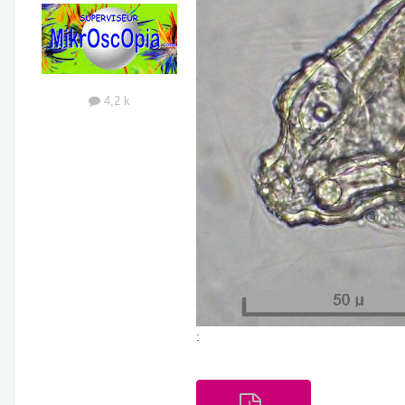
4,2 k
: