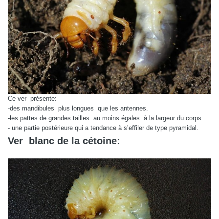
Ce ver
présente:
-des mandibules
plus longues
que les antennes.
-les pattes de grandes tailles
au moins égales
à la largeur du corps.
- une partie postérieure qui a tendance à s’effiler de type pyramidal.
Ver blanc de la cétoine: