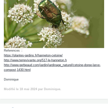
References ::
https://plantes-jardins.fr/hanneton-cetoine/
http://www.terrevivante.org/517-le-hanneton.h
http://www.gerbeaud.com/jardin/jardinage_naturel/cetoine-doree-larve-
compost,1430.html
Dominique
Modifié
le 18 mai 2024
par Dominique.