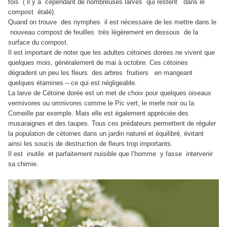
fois
( il y a
cependant de nombreuses larves
qui restent
dans le
compost
étalé).
Quand on trouve
des nymphes
il est nécessaire de les mettre dans le
nouveau compost de feuilles
très légèrement en dessous
de la
surface du compost.
Il est important de noter que les adultes cétoines dorées ne vivent que
quelques mois, généralement de mai à octobre. Ces cétoines
dégradent un peu les fleurs
des arbres
fruitiers
en mangeant
quelques étamines – ce qui est négligeable.
La larve de Cétoine dorée est un met de choix pour quelques oiseaux
vermivores ou omnivores comme le Pic vert, le merle noir ou la
Corneille par exemple. Mais elle est également appréciée des
musaraignes et des taupes. Tous ces prédateurs permettent de réguler
la population de cétoines dans un jardin naturel et équilibré, évitant
ainsi les soucis de destruction de fleurs trop importants.
Il est
inutile
et parfaitement nuisible que l’homme
y fasse
intervenir
sa chimie.