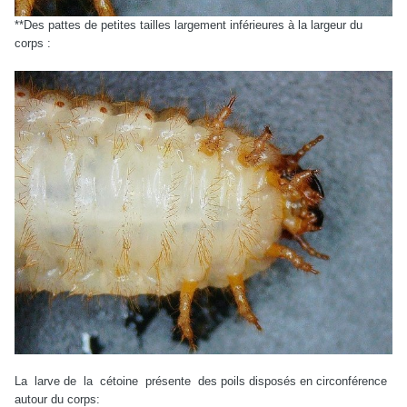
**Des pattes de petites tailles largement inférieures à la largeur du
corps :
La
larve de
la
cétoine
présente
des poils disposés en circonférence
autour du corps: