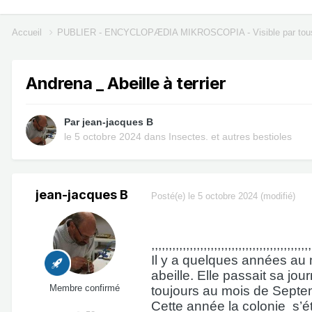
Accueil
PUBLIER - ENCYCLOPÆDIA MIKROSCOPIA - Visible par tou
Andrena _ Abeille à terrier
Par
jean-jacques B
le 5 octobre 2024
dans
Insectes. et autres bestioles
jean-jacques B
Posté(e)
le 5 octobre 2024
(modifié)
,,,,,,,,,,,,,,,,,,,,,,,,,,,,,,,,,,,,,,
Il y a quelques années au 
abeille. Elle passait sa jou
Membre confirmé
toujours au mois de Sept
Cette année la colonie
s’é