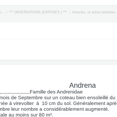
s -
*** OBSERVATIONS (EXPOSES ) ***
Insectes. et autres bestioles
Andrena
,,,,,,,,,,,,,,,,,,,,,,,,,,,,,,,Famille des Andrenidae
mois de Septembre sur un coteau bien ensoleillé du 
rnée à virevolter
à
10 cm du sol. Généralement après
embre leur nombre a considérablement augmenté.
tale au moins sur 80 m².