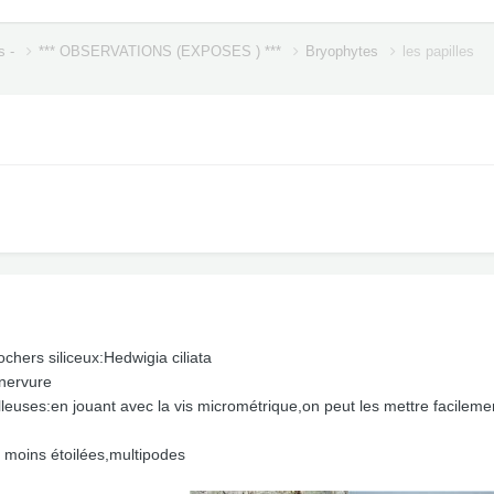
s -
*** OBSERVATIONS (EXPOSES ) ***
Bryophytes
les papilles
chers siliceux:Hedwigia ciliata
 nervure
pilleuses:en jouant avec la vis micrométrique,on peut les mettre facilem
 moins étoilées,multipodes