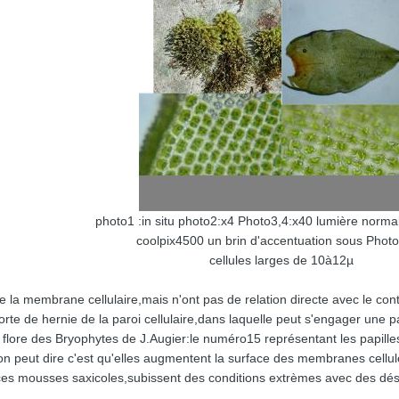
photo1 :in situ photo2:x4 Photo3,4:x40 lumière norma
coolpix4500 un brin d'accentuation sous Phot
cellules larges de 10à12µ
 de la membrane cellulaire,mais n'ont pas de relation directe avec le con
orte de hernie de la paroi cellulaire,dans laquelle peut s'engager une pa
a flore des Bryophytes de J.Augier:le numéro15 représentant les papilles 
on peut dire c'est qu'elles augmentent la surface des membranes cellul
e ces mousses saxicoles,subissent des conditions extrèmes avec des dé