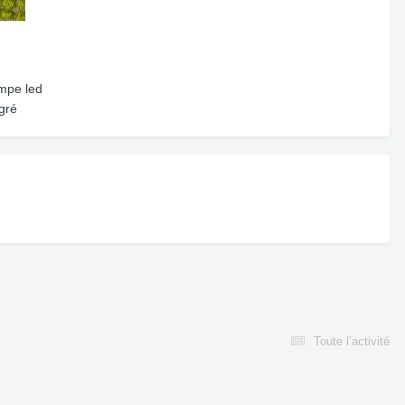
ampe led
égré
Toute l’activité