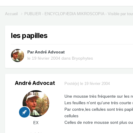
Accueil
PUBLIER - ENCYCLOPÆDIA MIKROSCOPIA - Visible par tou
les papilles
Par
André Advocat
le 19 février 2004
dans
Bryophytes
André Advocat
Posté(e)
le 19 février 2004
Une mousse très fréquente sur les ro
Les feuilles n'ont qu'une très courte
Par contre,les cellules sont très pa
cellules
Celles de notre mousse sont plus ou
EX