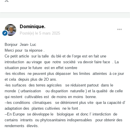
JL
Dominique.
Posté(e)
le 5 mars 2025
Bonjour
Jean- Luc
Merci pour
ta réponse .
Ce petit article
sur la talle
du blé et de l’orge est en fait une
introduction
au virage
que
notre
société
va devoir faire face
. La
situation pour le future
est en effet sombre
-les récoltes
ne peuvent plus dépasser
les limites
atteintes
à ce jour
et cela
depuis plus de 2O ans.
-les surfaces
des terres agricoles
se réduisent partout
dans le
monde
( urbanisation
ou disparition
naturelle ) et la qualité
de celle
qui restent
cultivables est
de moins en moins
bonne.
--les conditions
climatiques
se détériorent plus vite
que la capacité d’
adaptation des
plantes cultivées
ne le font .
--En Europe
se développe
le
biologique
et donc l’ interdiction
de
certains
intrants
ou phytosanitaires indispensables
pour obtenir des
rendements
élevés.