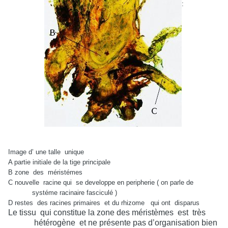
:
Image d’ une talle
unique
A partie initiale de la tige principale
B zone
des
méristémes
C nouvelle
racine qui
se developpe en peripherie ( on parle de
systéme racinaire fasciculé )
D restes
des racines primaires
et du rhizome
qui ont
disparus
Le tissu
qui constitue la zone des méristèmes
est
très
hétérogène
et ne présente pas d’organisation bien