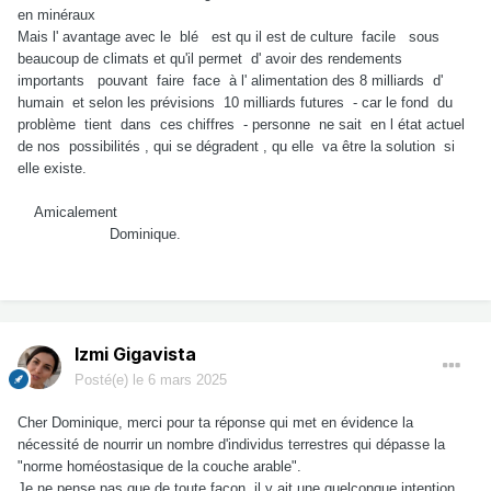
en minéraux
Mais l' avantage avec le blé est qu il est de culture facile sous
beaucoup de climats et qu'il permet d' avoir des rendements
importants pouvant faire face à l' alimentation des 8 milliards d'
humain et selon les prévisions 10 milliards futures - car le fond du
problème tient dans ces chiffres - personne ne sait en l état actuel
de nos possibilités , qui se dégradent , qu elle va être la solution si
elle existe.
Amicalement
Dominique.
Izmi Gigavista
Posté(e)
le 6 mars 2025
Cher Dominique, merci pour ta réponse qui met en évidence la
nécessité de nourrir un nombre d'individus terrestres qui dépasse la
"norme homéostasique de la couche arable".
Je ne pense pas que de toute façon, il y ait une quelconque intention