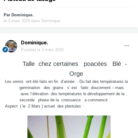
Par
Dominique.
le 3 mars 2025
dans
Dominique
Dominique.
Posté(e)
le 3 mars 2025
Talle chez certaines poacées Blé -
Orge
Les semis
ont été faits en fin
d’année
- Du fait des températures la
germination
des
grains
s’ est
faite
doucement – mais
avec l’élévation
des températures le développement de la
seconde
phase de la
croissance
a commencé
Aspect
( le
2 Mars ) actuel
des plantules :