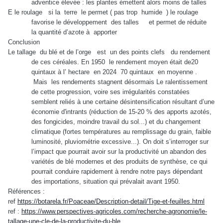
adventice élevée : les plantes émettent alors moins de talles
E le roulage
si la
terre
le permet ( pas trop
humide
) le roulage
favorise le développement
des talles
et permet de réduite
la quantité d’azote à
apporter
Conclusion
Le tallage
du blé et de l’orge
est
un des points clefs
du rendement
de ces céréales. En 1950
le rendement moyen était de20
quintaux à l’ hectare
en 2024
70 quintaux
en moyenne .
Mais
les rendements stagnent désormais Le ralentissement
de cette progression, voire ses irrégularités constatées
semblent reliés à une certaine désintensification résultant d’une
économie d'intrants (réduction de 15-20 % des apports azotés,
des fongicides, moindre travail du sol...) et du changement
climatique (fortes températures au remplissage du grain, faible
luminosité, pluviométrie excessive...). On doit s’interroger sur
l’impact que pourrait avoir sur la productivité un abandon des
variétés de blé modernes et des produits de synthèse, ce qui
pourrait conduire rapidement à rendre notre pays dépendant
des importations, situation qui prévalait avant 1950.
Références :
ref
https://botarela.fr/Poaceae/Description-detail/Tige-et-feuilles.html
ref :
https://www.perspectives-agricoles.com/recherche-agronomie/le-
tallage-une-cle-de-la-productivite-du-ble