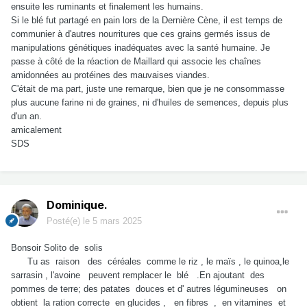
ensuite les ruminants et finalement les humains.
Si le blé fut partagé en pain lors de la Dernière Cène, il est temps de
communier à d'autres nourritures que ces grains germés issus de
manipulations génétiques inadéquates avec la santé humaine. Je
passe à côté de la réaction de Maillard qui associe les chaînes
amidonnées au protéines des mauvaises viandes.
C'était de ma part, juste une remarque, bien que je ne consommasse
plus aucune farine ni de graines, ni d'huiles de semences, depuis plus
d'un an.
amicalement
SDS
Dominique.
Posté(e)
le 5 mars 2025
Bonsoir Solito de solis
Tu as raison des céréales comme le riz , le maïs , le quinoa,le
sarrasin , l'avoine peuvent remplacer le blé .En ajoutant des
pommes de terre; des patates douces et d' autres légumineuses on
obtient la ration correcte en glucides , en fibres , en vitamines et