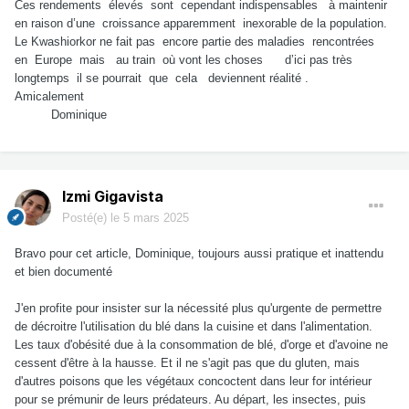
Ces rendements
élevés
sont
cependant indispensables
à maintenir
en raison d’une
croissance apparemment
inexorable de la population.
Le Kwashiorkor ne fait pas
encore partie des maladies
rencontrées
en
Europe
mais
au train
où vont les choses
d’ici pas très
longtemps
il se pourrait
que
cela
deviennent réalité .
Amicalement
Dominique
Izmi Gigavista
Posté(e)
le 5 mars 2025
Bravo pour cet article, Dominique, toujours aussi pratique et inattendu
et bien documenté
J'en profite pour insister sur la nécessité plus qu'urgente de permettre
de décroitre l'utilisation du blé dans la cuisine et dans l'alimentation.
Les taux d'obésité due à la consommation de blé, d'orge et d'avoine ne
cessent d'être à la hausse. Et il ne s'agit pas que du gluten, mais
d'autres poisons que les végétaux concoctent dans leur for intérieur
pour se prémunir de leurs prédateurs. Au départ, les insectes, puis