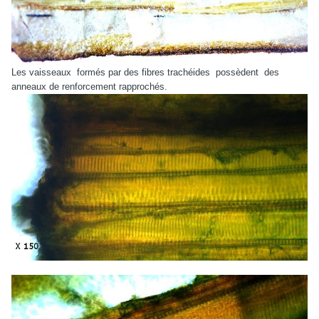
Les vaisseaux
formés par des fibres trachéides
possèdent
des
anneaux de renforcement rapprochés.