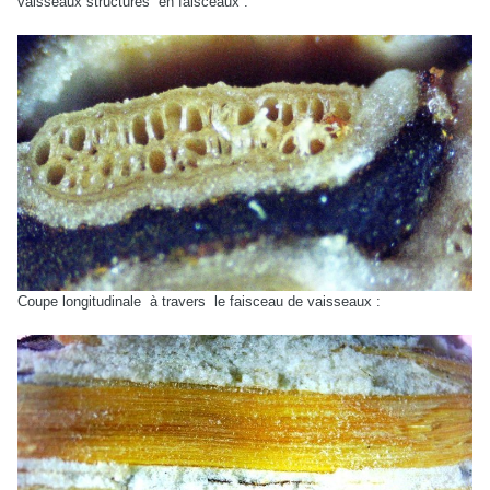
vaisseaux structurés
en faisceaux :
Coupe longitudinale
à travers
le faisceau de vaisseaux :