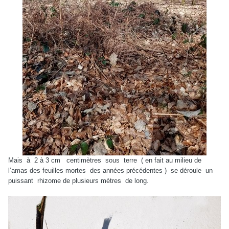
Mais
à
2 à 3 cm
centimètres
sous
terre
( en fait au milieu de
l’amas des feuilles mortes
des années précédentes )
se déroule
un
puissant
rhizome de plusieurs mètres
de long.