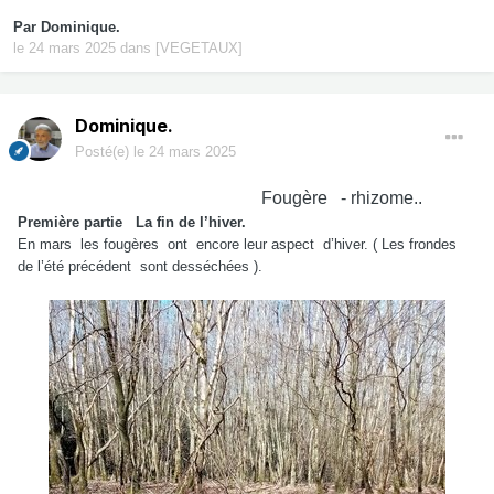
Par
Dominique.
le 24 mars 2025
dans
[VEGETAUX]
Dominique.
Posté(e)
le 24 mars 2025
Fougère - rhizome..
Première partie
La fin de l’hiver.
En mars
les fougères
ont
encore leur aspect
d’hiver. ( Les frondes
de l’été précédent
sont desséchées ).