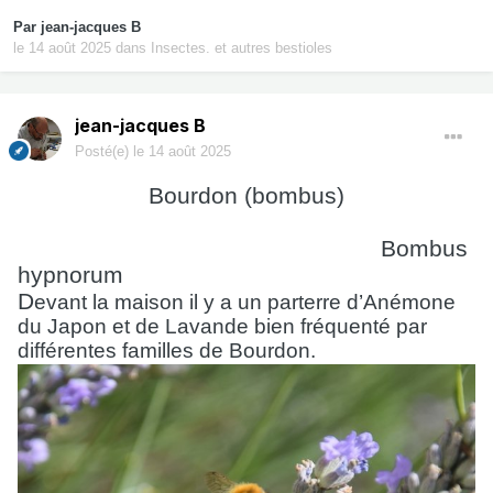
Par
jean-jacques B
le 14 août 2025
dans
Insectes. et autres bestioles
jean-jacques B
Posté(e)
le 14 août 2025
Bourdon (bombus)
Bombus
hypnorum
D
evant la maison il y a un parterre d’Anémone
du Japon et de Lavande bien fréquenté par
différentes familles de Bourdon.