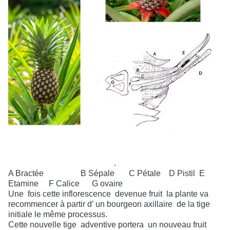
.
A Bractée
B Sépale
C Pétale
D Pistil
E
Etamine
F Calice G ovaire
Une
fois cette inflorescence
devenue fruit
la plante va
recommencer à partir d’ un bourgeon axillaire
de la tige
initiale le même processus.
Cette nouvelle tige
adventive portera
un nouveau fruit