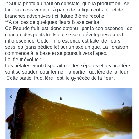
**Sur la photo du haut on constate
que la production
se
fait
successivement
à partir de la tige centrale
et de
branches adventives (ici
future 3 éme récolte
**A calices de quelques fleurs B axe central.
Ce Pseudo fruit
est
donc obtenu
par la coalescence
de
chacun
des petits fruits qui se sont développés dans l
inflorescence
Cette
Inflorescence est faite
de fleurs
sessiles (sans pédicelle) sur un axe unique. La floraison
commence à la base et se poursuit vers l'apex.
La
fleur évolue :
Les pétales
vont disparaitre
les sépales et les bractées
vont se souder
pour fermer
la partie fructifère de la fleur
Cette partie
fructifère
est
le gynécée de la fleur .