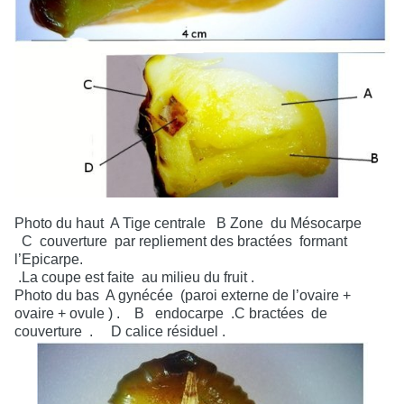
Photo du haut
A Tige centrale
B Zone
du Mésocarpe
C
couverture
par repliement des bractées
formant
l’Epicarpe.
.La coupe est faite
au milieu du fruit .
Photo du bas
A gynécée
(paroi externe de l’ovaire +
ovaire + ovule ) .
B
endocarpe
.
C bractées
de
couverture
.
D calice résiduel .