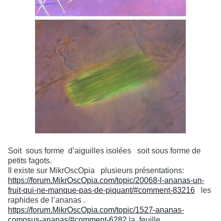
Soit
sous forme
d’aiguilles isolées
soit sous forme de
petits fagots.
Il existe sur MikrOscOpia
plusieurs présentations:
https://forum.MikrOscOpia.com/topic/20068-l-ananas-un-
fruit-qui-ne-manque-pas-de-piquant/#comment-83216
les
raphides de l’ananas .
https://forum.MikrOscOpia.com/topic/1527-ananas-
comosus-ananas/#comment-6282
la
feuille.