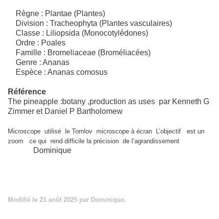
Règne : Plantae (Plantes)
Division : Tracheophyta (Plantes vasculaires)
Classe : Liliopsida (Monocotylédones)
Ordre : Poales
Famille : Bromeliaceae (Broméliacées)
Genre : Ananas
Espèce : Ananas comosus
Référence
The pineapple :botany ,production as uses
par Kenneth G
Zimmer et Daniel P Bartholomew
Microscope
utilisé
le Tomlov
microscope à écran
L’objectif
est un
zoom
ce qui
rend difficile la précision
de l’agrandissement
Dominique
Modifié
le 21 août 2025
par Dominique.