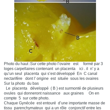
Photo du haut :Sur cette photo l’ovaire
est
formé par 3
loges carpellaires contenant
un placenta
ici . il
n’ y a
qu’un seul
placenta
qui s’est développé
En
C canal
nectarifère
dont l’ origine
est
située
sous les ovaires
Sur la photo
du bas
Le
placenta
développé
( B ) est surmonté de plusieurs
ovules
qui donneront naissance
aux graines
On en
compte
5
sur cette photo.
Chaque Gynécée
est entouré
d’une importante masse de
tissu
parenchymateux
qui a un rôle
conjonctif entre les