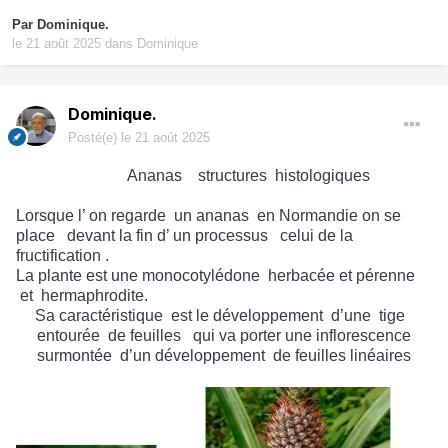
Par
Dominique.
le 21 août 2025
dans
Dominique
Dominique.
Posté(e)
le 21 août 2025
Ananas
structures
histologiques
Lorsque l’ on regarde
un ananas
en Normandie on se
place
devant la fin d’ un processus
celui de la
fructification .
La plante est une monocotylédone
herbacée et pérenne
et
hermaphrodite.
Sa caractéristique
est le développement
d’une
tige
entourée
de feuilles
qui va porter une inflorescence
surmontée
d’un développement
de feuilles linéaires