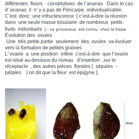
différentes
fleurs
constitutives
de l’ananas
Dans le cas
d’ ananas
il
n’ y a pas de Péricarpe
individualisable.
C’est
donc
une infructescence
( c’est-à-dire la réunion
dans
une seule masse tissulaire
de nombreux
petits
fruits
individuels
) - ce processus est connu chez la fraise .
Évolution des
ovules
Une
très petite partie
seulement
des
ovules
va évoluer
vers la formation de petites graines
L’ ovaire
a
une position
infère
c’est-à-dire
que l’ovaire
est situé au-dessous du niveau
d’insertion
,sur le
réceptacle
, des autres pièces
florales (
sépales
-
pétales
) on dit que la fleur
est épigyne ).