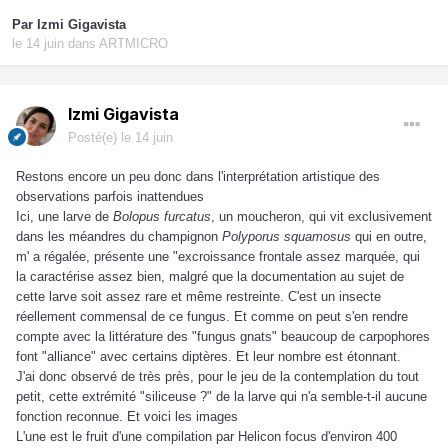
Par
Izmi Gigavista
le 14 juin
dans
ARTMICRO
Izmi Gigavista
Posté(e)
le 14 juin
Restons encore un peu donc dans l'interprétation artistique des
observations parfois inattendues
Ici, une larve de
Bolopus furcatus
, un moucheron, qui vit exclusivement
dans les méandres du champignon
Polyporus squamosus
qui en outre,
m' a régalée, présente une "excroissance frontale assez marquée, qui
la caractérise assez bien, malgré que la documentation au sujet de
cette larve soit assez rare et même restreinte. C'est un insecte
réellement commensal de ce fungus. Et comme on peut s'en rendre
compte avec la littérature des "fungus gnats" beaucoup de carpophores
font "alliance" avec certains diptères. Et leur nombre est étonnant.
J'ai donc observé de très près, pour le jeu de la contemplation du tout
petit, cette extrémité "siliceuse ?" de la larve qui n'a semble-t-il aucune
fonction reconnue. Et voici les images
L'une est le fruit d'une compilation par Helicon focus d'environ 400