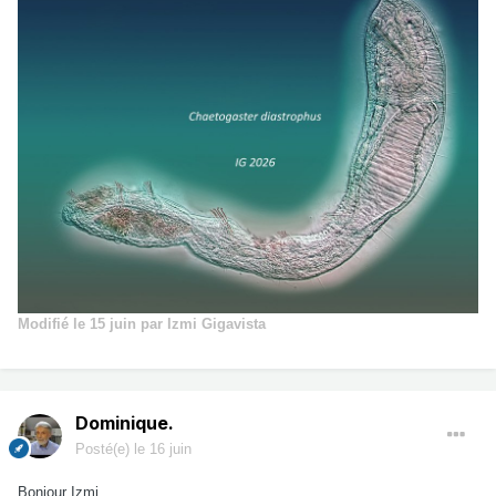
Modifié
le 15 juin
par Izmi Gigavista
Dominique.
Posté(e)
le 16 juin
Bonjour Izmi