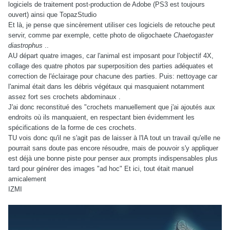
logiciels de traitement post-production de Adobe (PS3 est toujours
ouvert) ainsi que TopazStudio
Et là, je pense que sincèrement utiliser ces logiciels de retouche peut
servir, comme par exemple, cette photo de oligochaete
Chaetogaster
diastrophus
..
AU départ quatre images, car l'animal est imposant pour l'objectif 4X,
collage des quatre photos par superposition des parties adéquates et
correction de l'éclairage pour chacune des parties. Puis: nettoyage car
l'animal était dans les débris végétaux qui masquaient notamment
assez fort ses crochets abdominaux .
J'ai donc reconstitué des "crochets manuellement que j'ai ajoutés aux
endroits où ils manquaient, en respectant bien évidemment les
spécifications de la forme de ces crochets.
TU vois donc qu'il ne s'agit pas de laisser à l'IA tout un travail qu'elle ne
pourrait sans doute pas encore résoudre, mais de pouvoir s'y appliquer
est déjà une bonne piste pour penser aux prompts indispensables plus
tard pour générer des images "ad hoc" Et ici, tout était manuel
amicalement
IZMI