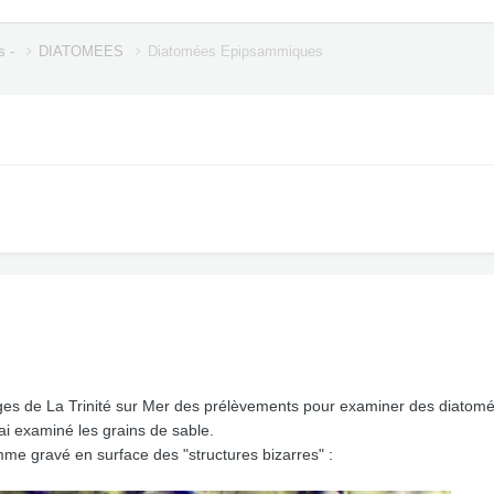
s -
DIATOMEES
Diatomées Epipsammiques
s de La Trinité sur Mer des prélèvements pour examiner des diatomées. 
'ai examiné les grains de sable.
mme gravé en surface des "structures bizarres" :