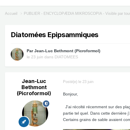
Accueil
PUBLIER - ENCYCLOPÆDIA MIKROSCOPIA - Visible par tou
Diatomées Epipsammiques
Par
Jean-Luc Bethmont (Picroformol)
le 23 juin
dans
DIATOMEES
Jean-Luc
Posté(e)
le 23 juin
Bethmont
(Picroformol)
Bonjour,
J'ai récolté récemment sur des plage
partie tel quel. Dans cette dernière j
Certains grains de sable avaient co