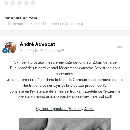
Par
André Advocat
le 17 février 2005
dans
Diatomées (Collections)
André Advocat
Posté(e)
le 17 février 2005
Cymbella prostata mesure env.62µ de long sur 20µm de large
Elle possède un bord ventral légèrement convexe.Ses stries sont
ponctuées.
Un caractère non décrit dans la flore de Germain mais retrouvé sur ses
illustrations et sur Cymbella prostata présentée
ICI
consiste en l'existence de stries se trouvant au-delà de l'extrémité
distale du raphé,et étant carrément radiant vers celle-ci!
Cymbella prostata (Berkeley)Cleve