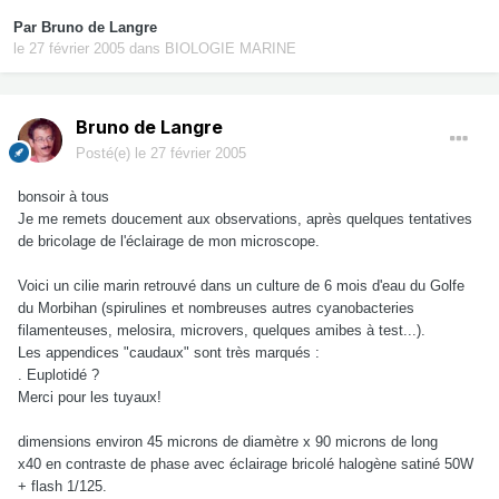
Par
Bruno de Langre
le 27 février 2005
dans
BIOLOGIE MARINE
Bruno de Langre
Posté(e)
le 27 février 2005
bonsoir à tous
Je me remets doucement aux observations, après quelques tentatives
de bricolage de l'éclairage de mon microscope.
Voici un cilie marin retrouvé dans un culture de 6 mois d'eau du Golfe
du Morbihan (spirulines et nombreuses autres cyanobacteries
filamenteuses, melosira, microvers, quelques amibes à test...).
Les appendices "caudaux" sont très marqués :
. Euplotidé ?
Merci pour les tuyaux!
dimensions environ 45 microns de diamètre x 90 microns de long
x40 en contraste de phase avec éclairage bricolé halogène satiné 50W
+ flash 1/125.