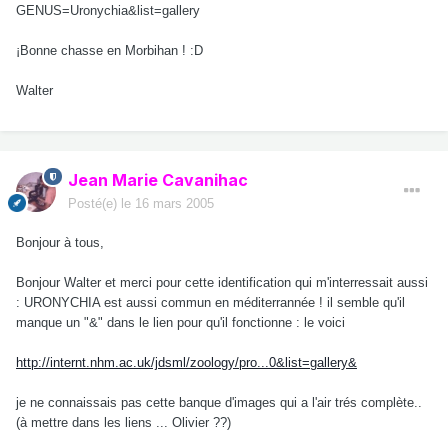
GENUS=Uronychia&list=gallery
¡Bonne chasse en Morbihan ! :D
Walter
Jean Marie Cavanihac
Posté(e)
le 16 mars 2005
Bonjour à tous,
Bonjour Walter et merci pour cette identification qui m'interressait aussi
: URONYCHIA est aussi commun en méditerrannée ! il semble qu'il
manque un "&" dans le lien pour qu'il fonctionne : le voici
http://internt.nhm.ac.uk/jdsml/zoology/pro...0&list=gallery&
je ne connaissais pas cette banque d'images qui a l'air trés complète..
(à mettre dans les liens ... Olivier ??)