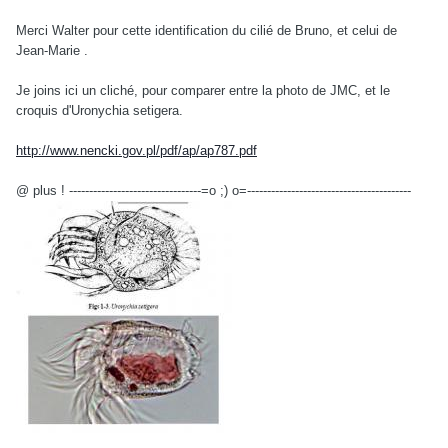
Merci Walter pour cette identification du cilié de Bruno, et celui de
Jean-Marie .
Je joins ici un cliché, pour comparer entre la photo de JMC, et le
croquis d'Uronychia setigera.
http://www.nencki.gov.pl/pdf/ap/ap787.pdf
@ plus ! ---------------------------------=o ;) o=-----------------------------------------